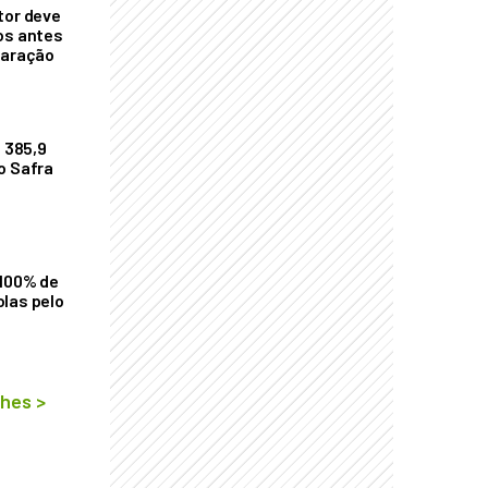
tor deve
os antes
laração
$ 385,9
o Safra
 100% de
las pelo
lhes
>