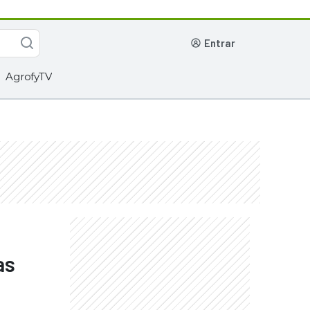
entrar
AgrofyTV
as