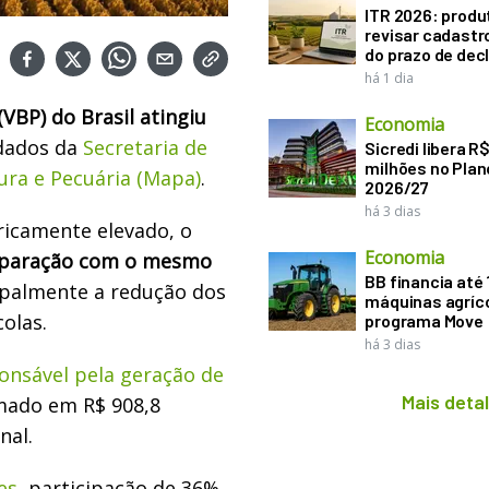
ITR 2026: produ
revisar cadastr
do prazo de dec
há 1 dia
VBP) do Brasil atingiu
Economia
dados da
Secretaria de
Sicredi libera R
milhões no Plan
tura e Pecuária (Mapa)
.
2026/27
há 3 dias
icamente elevado, o
Economia
omparação com o mesmo
BB financia até
cipalmente a redução dos
máquinas agríco
olas.
programa Move
há 3 dias
ponsável pela geração de
Mais deta
mado em R$ 908,8
nal.
es
, participação de 36%