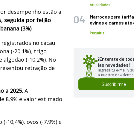
Atualidades
hor desempenho estão a
Marrocos zera tarifa
, seguida por feijão
ovinos e carnes at
 banana (3%).
Pecuária
 registrados no cacau
ona (-20,1%), trigo
e algodão (-10,2%). No
¡Enterate de tod
las novedades!
presentou retração de
Ingresá tu e-mail y 
a nuestro newsletter
Suscribirme
o a 2025.
A
de 8,9% e valor estimado
 (-10,4%), ovos (-7,9%) e