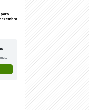
 para
é dezembro
as
sumate