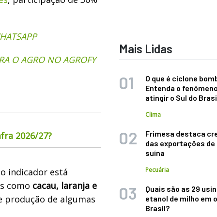
WHATSAPP
Mais Lidas
RA O AGRO NO AGROFY
O que é ciclone bom
Entenda o fenômeno
atingir o Sul do Brasi
Clima
Frimesa destaca cr
fra 2026/27?
das exportações de
suína
Pecuária
o indicador está
tos como
cacau, laranja e
Quais são as 29 usi
de produção de algumas
etanol de milho em 
Brasil?