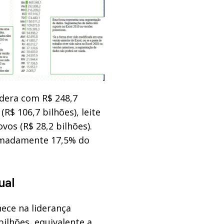
idera com R$ 248,7
R$ 106,7 bilhões), leite
ovos (R$ 28,2 bilhões).
ximadamente 17,5% do
ual
ece na liderança
ilhões, equivalente a