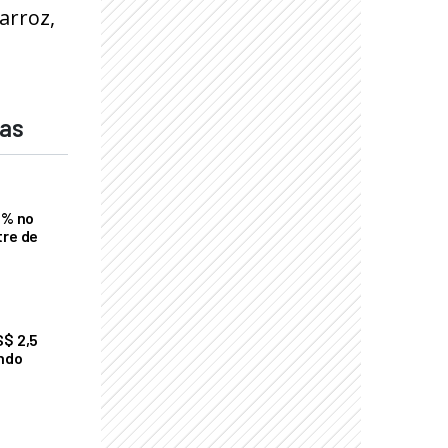
arroz,
das
2% no
tre de
S$ 2,5
undo