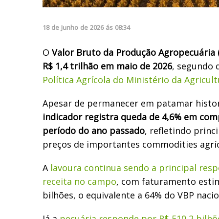
18
de
Junho
de
2026
ás
08:34
O
Valor Bruto da Produção Agropecuária (
R$ 1,4 trilhão em maio de 2026
, segundo 
Política Agrícola do Ministério da Agricul
Apesar de permanecer em patamar histor
indicador registra queda de 4,6% em c
período do ano passado
, refletindo prin
preços de importantes commodities agríc
A
lavoura continua sendo a principal res
receita no campo
, com faturamento esti
bilhões, o equivalente a 64% do VBP nacio
Já a
pecuária responde por R$ 510,2 bilhõ