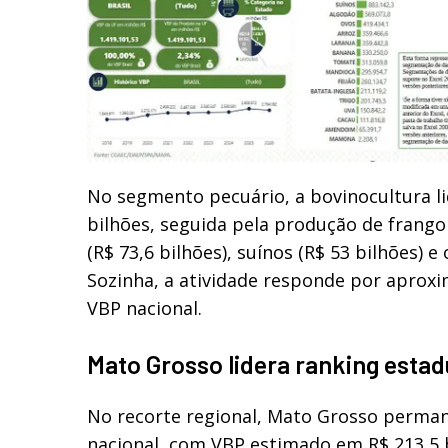
No segmento pecuário, a bovinocultura l
bilhões, seguida pela produção de frango (
(R$ 73,6 bilhões), suínos (R$ 53 bilhões) e 
Sozinha, a atividade responde por apro
VBP nacional.
Mato Grosso lidera ranking estad
No recorte regional, Mato Grosso perman
nacional, com VBP estimado em R$ 213,5 b