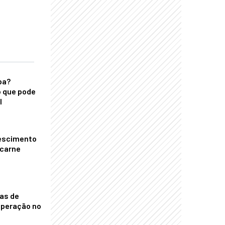
ba?
 que pode
l
escimento
 carne
nas de
operação no