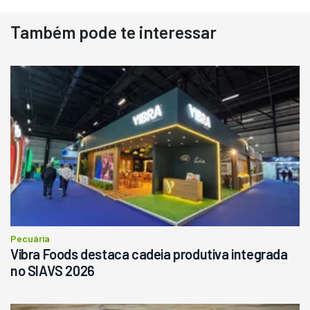
Também pode te interessar
Destaque
Usado
Pá Carregadeira Cat 966
Ano 1987
Londrina
R$
145.000
Consultar
Pecuária
Vibra Foods destaca cadeia produtiva integrada
no SIAVS 2026