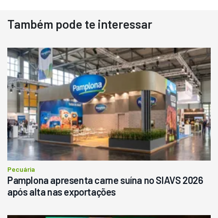
Também pode te interessar
Destaque
Usado
Pá Carregadeira Cat 966
Ano 1987
Londrina
R$
145.000
Consultar
Pecuária
Pamplona apresenta carne suína no SIAVS 2026
após alta nas exportações