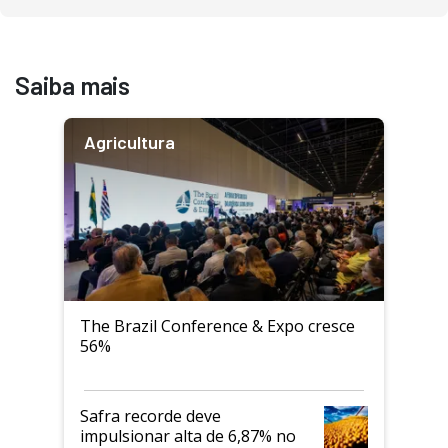
Saiba mais
Destaque
Agricultura
Usado
Pá Carregadeira Cat 966
Ano 1987
Londrina
R$
145.000
The Brazil Conference & Expo cresce
56%
Consultar
Safra recorde deve
impulsionar alta de 6,87% no