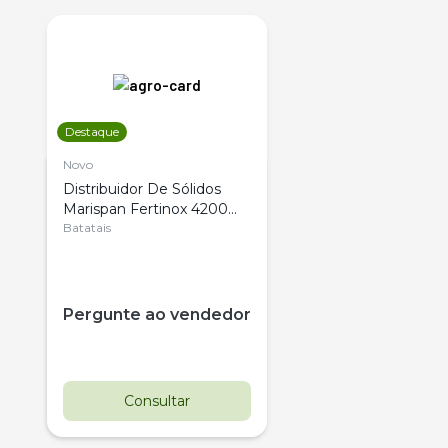
Destaque
Novo
Distribuidor De Sólidos
Marispan Fertinox 4200
Citrus
Batatais
Pergunte ao vendedor
Consultar