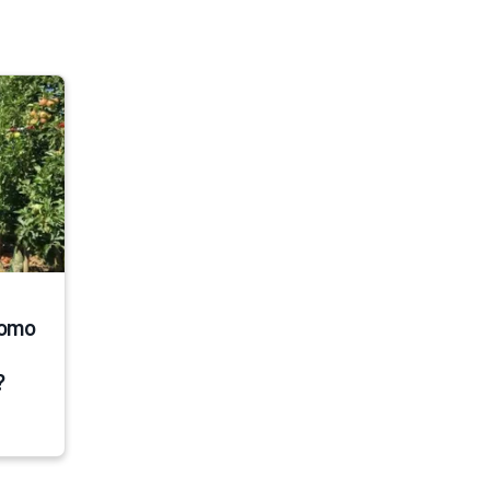
omo 
?