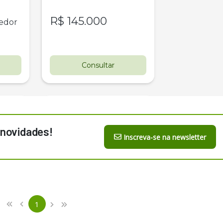
R$
145.000
edor
Consultar
 novidades!
Inscreva-se na newsletter
Destaque
Usado
s 
Pá Carregadeira Cat 966 
0 
Ano 1987
revious
First
Londrina
1
«
‹
›
»
(current)
Next
Last