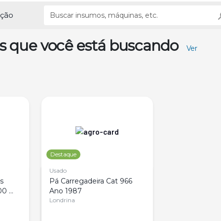
ução
s que você está buscando
Ver
Destaque
Usado
s 
Pá Carregadeira Cat 966 
0 
Ano 1987
Londrina