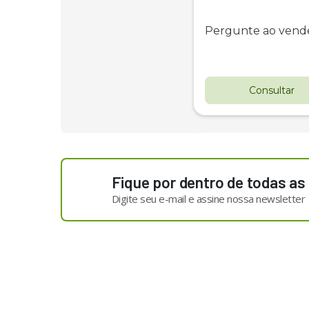
Pergunte ao vend
Consultar
Fique por dentro de todas as
Digite seu e-mail e assine nossa newsletter
Destaque
Novo
Distribuidor De Sólido
Marispan Fertinox 420
P
Citrus
Batatais