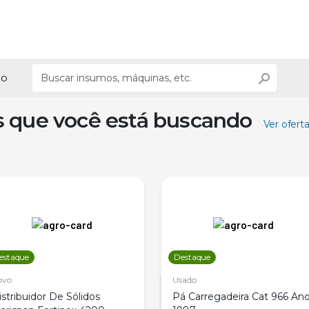
ão
s que você está buscando
Ver ofert
estaque
Destaque
ovo
Usado
istribuidor De Sólidos
Pá Carregadeira Cat 966 An