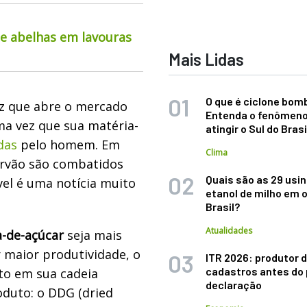
de abelhas em lavouras
Mais Lidas
O que é ciclone bom
ez que abre o mercado
Entenda o fenômeno
ma vez que sua matéria-
atingir o Sul do Brasi
das
pelo homem. Em
Clima
arvão são combatidos
Quais são as 29 usi
vel é uma notícia muito
etanol de milho em 
Brasil?
Atualidades
a-de-açúcar
seja mais
r maior produtividade, o
ITR 2026: produtor d
cadastros antes do 
to em sua cadeia
declaração
oduto: o DDG (dried