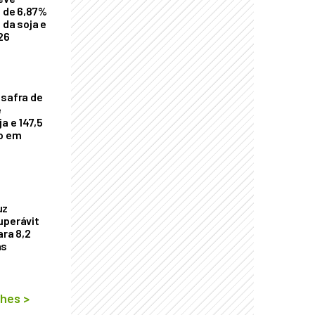
a de 6,87%
 da soja e
26
 safra de
e
a e 147,5
ho em
uz
uperávit
ara 8,2
as
lhes
>