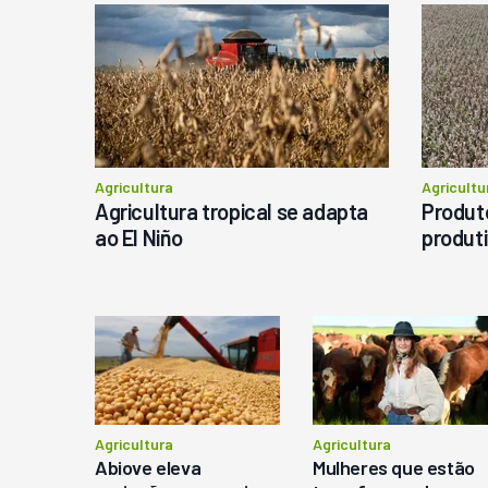
M
C
Ba
P
Agricultura
Agricultu
Agricultura tropical se adapta
Produto
ao El Niño
produti
Agricultura
Agricultura
Abiove eleva
Mulheres que estão