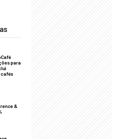
das
oCafé
ições para
clui
 cafés
erence &
%
eve