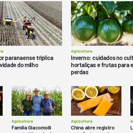
arispan Fertinox 4200
1987
itrus
tatais
Londrina
R$
145.000
ergunte ao vendedor
ra
Agricultura
r paranaense triplica
Inverno: cuidados no cult
Consultar
Consultar
vidade do milho
hortaliças e frutas para e
perdas
Agricultura
Agricultura
A
Família Giacomolli
China abre registro
L