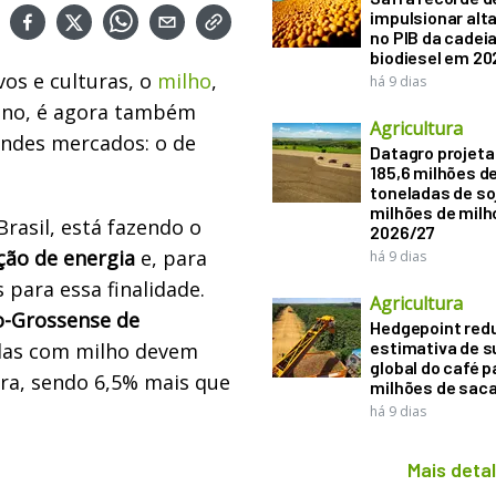
impulsionar alt
no PIB da cadeia
biodiesel em 20
os e culturas, o
milho
,
há 9 dias
cano, é agora também
Agricultura
andes mercados: o de
Datagro projeta
185,6 milhões d
toneladas de soj
milhões de mil
Brasil, está fazendo o
2026/27
ão de energia
e, para
há 9 dias
 para essa finalidade.
Agricultura
o-Grossense de
Hedgepoint red
estimativa de s
adas com milho devem
global do café p
fra, sendo 6,5% mais que
milhões de sac
há 9 dias
Mais deta