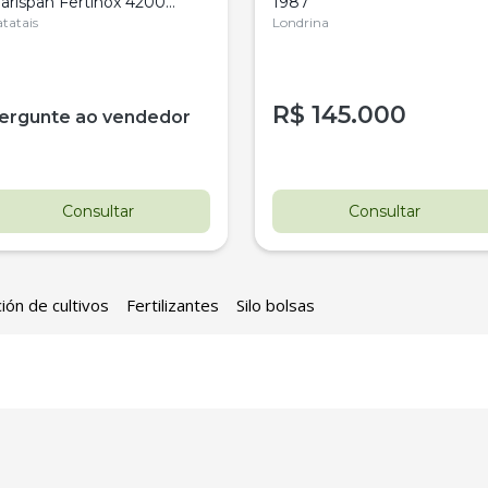
arispan Fertinox 4200
1987
itrus
tatais
Londrina
R$
145.000
ergunte ao vendedor
Consultar
Consultar
ión de cultivos
Fertilizantes
Silo bolsas
estaque
Destaque
ovo
Usado
istribuidor De Sólidos
Pá Carregadeira Cat 966 An