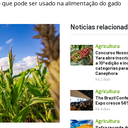
ho que pode ser usado na alimentação do gado
Notícias relaciona
Agricultura
Concurso Noss
Yara abre inscr
a 10ª edição e in
categorias para
Canephora
há 2 dias
Agricultura
The Brazil Conf
Expo cresce 56
há 4 dias
Agricultura
Safra recorde d