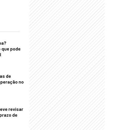
ba?
 que pode
l
nas de
operação no
eve revisar
prazo de