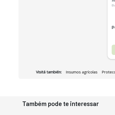
M
C
Ba
P
Visitá también:
Insumos agrícolas
Protecc
D
Também pode te interessar
N
D