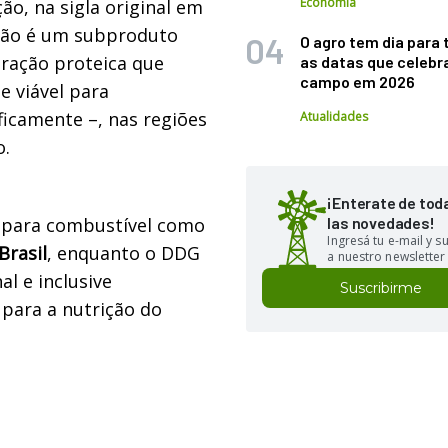
Economia
ção, na sigla original em
ação é um subproduto
O agro tem dia para 
tração proteica que
as datas que celebr
campo em 2026
 viável para
ficamente –, nas regiões
Atualidades
o.
¡Enterate de tod
l para combustível como
las novedades!
Ingresá tu e-mail y 
rasil
, enquanto o DDG
a nuestro newsletter
l e inclusive
Suscribirme
 para a nutrição do