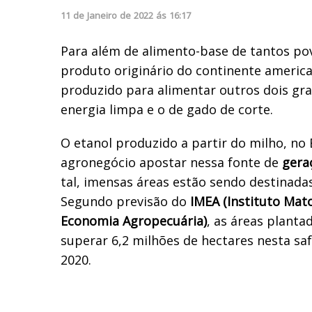
11
de
Janeiro
de
2022
ás
16:17
Para além de alimento-base de tantos pov
produto originário do continente ameri
produzido para alimentar outros dois gr
energia limpa e o de gado de corte.
O etanol produzido a partir do milho, no 
agronegócio apostar nessa fonte de
geraç
tal, imensas áreas estão sendo destinadas
Segundo previsão do
IMEA (Instituto Mat
Economia Agropecuária)
, as áreas plant
superar 6,2 milhões de hectares nesta sa
2020.