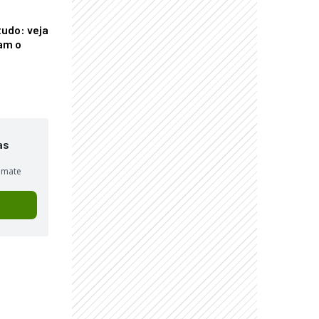
tudo: veja
am o
as
sumate