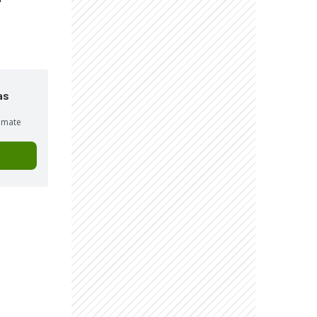
as
sumate