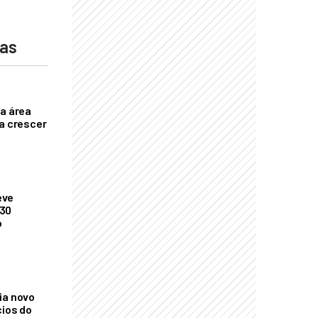
das
ça área
ta crescer
eve
 30
o
ia novo
cios do