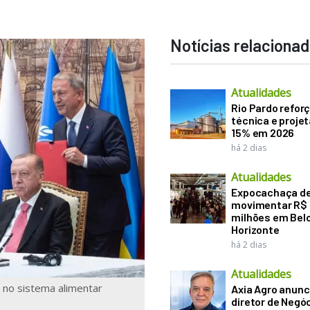
Notícias relaciona
Atualidades
Rio Pardo refor
técnica e proje
15% em 2026
há 2 dias
Atualidades
Expocachaça d
movimentar R$
milhões em Bel
Horizonte
há 2 dias
Atualidades
 no sistema alimentar
Axia Agro anunc
diretor de Negó