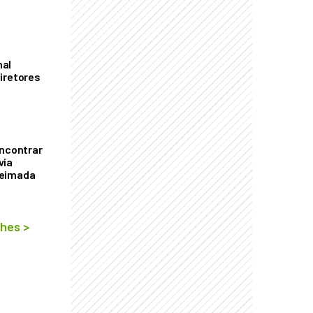
mal
iretores
encontrar
via
ueimada
lhes
>