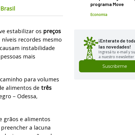
programa Move
Brasil
Economia
e estabilizar os
preços
m níveis recordes mesmo
¡Enterate de tod
las novedades!
s causam instabilidade
Ingresá tu e-mail y 
 pessoas mais
a nuestro newsletter
Suscribirme
e caminho para volumes
 de alimentos de
três
gro – Odessa,
e grãos e alimentos
 preencher a lacuna