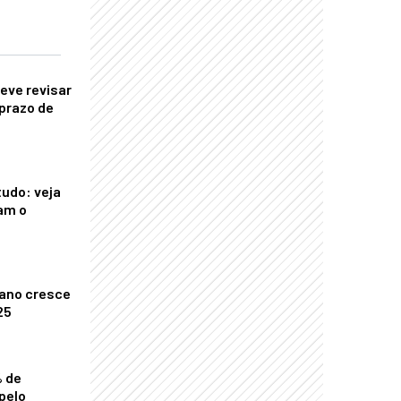
eve revisar
prazo de
tudo: veja
am o
ano cresce
25
% de
pelo