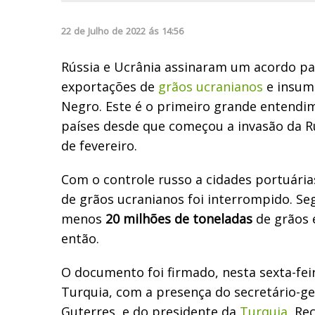
22
de
Julho
de
2022
ás
14:56
Rússia e Ucrânia assinaram um acordo p
exportações de
grãos ucranianos
e insum
Negro. Este é o primeiro grande entendi
países desde que começou a invasão da R
de fevereiro.
Com o controle russo a cidades portuária
de grãos ucranianos foi interrompido. Se
menos
20 milhões de toneladas
de grãos 
então.
O documento foi firmado, nesta sexta-fei
Turquia, com a presença do secretário-g
Guterres, e do presidente da
Turquia
, Re