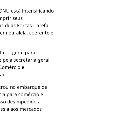
ONU está intensificando
mprir seus
s duas Forças-Tarefa
m paralela, coerente e
ário-geral para
 e pela secretária-geral
 Comércio e
an.
trou no embarque de
cia para comércio e
esso desimpedido a
Rússia aos mercados