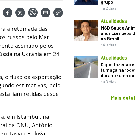
grupo
há 2 dias
Atualidades
MSD Saúde Ani
ara a retomada das
anuncia novos d
os russos pelo Mar
no Brasil
mento assinado pelos
há 3 dias
ússia na Ucrânia em 24
Atualidades
O que fazer ao 
fumaça na rodo
durante uma q
s, o fluxo da exportação
há 3 dias
gundo estimativas, pelo
estariam retidas desde
Mais deta
ra, em Istambul, na
eral da ONU, António
cep Tayyip Erdoğan.