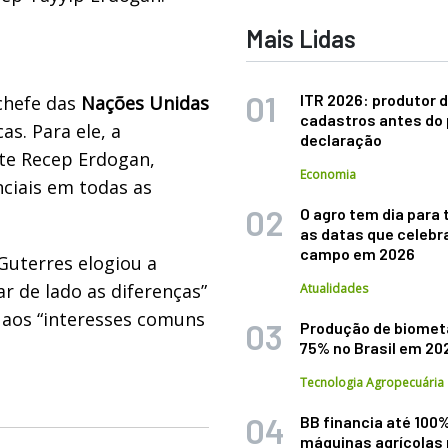
Mais Lidas
ITR 2026: produtor d
 chefe das
Nações Unidas
cadastros antes do 
s. Para ele, a
declaração
nte Recep Erdogan,
Economia
ciais em todas as
O agro tem dia para 
as datas que celebr
campo em 2026
Guterres elogiou a
r de lado as diferenças”
Atualidades
 aos “interesses comuns
Produção de biomet
75% no Brasil em 20
Tecnologia Agropecuária
BB financia até 100
máquinas agrícolas 