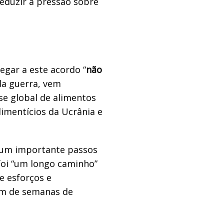
eduzir a pressão sobre
egar a este acordo “
não
 da guerra, vem
se global de alimentos
limentícios da Ucrânia e
é um importante passos
 foi “um longo caminho”
e esforços e
ém de semanas de