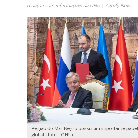
redação com informações da ONU
|
Agrofy News
Região do Mar Negro possui um importante papel
global. (foto - ONU)