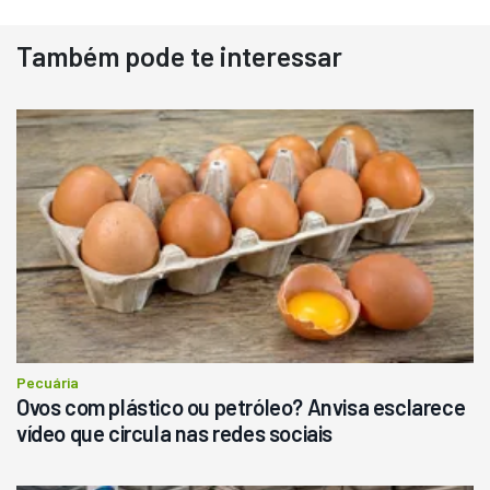
Também pode te interessar
Destaque
Usado
Pá Carregadeira Cat 966
Ano 1987
Londrina
R$
145.000
Consultar
Pecuária
Ovos com plástico ou petróleo? Anvisa esclarece
vídeo que circula nas redes sociais