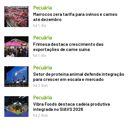
Pecuária
Marrocos zera tarifa para ovinos e carnes
até dezembro
há 1 dia
Pecuária
Frimesa destaca crescimento das
exportações de carne suína
há 1 dia
Pecuária
Setor de proteína animal defende integração
para crescer em escala e mercado
há 2 dias
Pecuária
Vibra Foods destaca cadeia produtiva
integrada no SIAVS 2026
há 2 dias