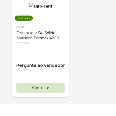
Destaque
Novo
Distribuidor De Sólidos
Marispan Fertinox 4200
Citrus
Batatais
Pergunte ao vendedor
Consultar