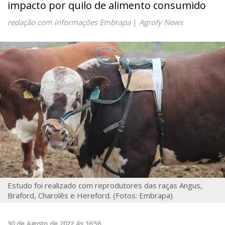
impacto por quilo de alimento consumido
redação com informações Embrapa
|
Agrofy News
Estudo foi realizado com reprodutores das raças Angus,
Braford, Charolês e Hereford. (Fotos: Embrapa)
30
de
Agosto
de
2022
ás
16:56