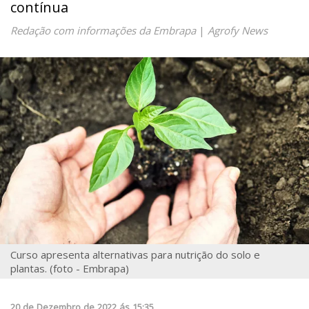
contínua
Redação com informações da Embrapa
|
Agrofy News
Curso apresenta alternativas para nutrição do solo e
plantas. (foto - Embrapa)
20
de
Dezembro
de
2022
ás
15:35