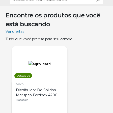
Encontre os produtos que você
está buscando
Ver ofertas
Tudo que você precisa para seu campo
Destaque
Novo
Distribuidor De Sólidos
Marispan Fertinox 4200
Citrus
Batatais