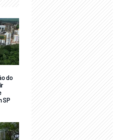
ão do 
r 
 
m SP