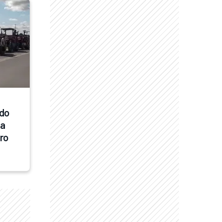
do 
a 
ro