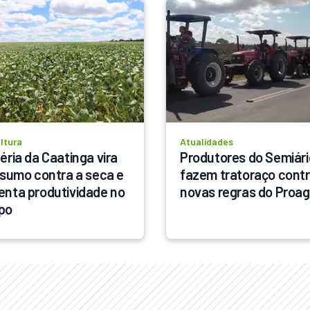
ltura
Atualidades
éria da Caatinga vira 
Produtores do Semiári
nsumo contra a seca e 
fazem tratoraço contr
nta produtividade no 
novas regras do Proag
po