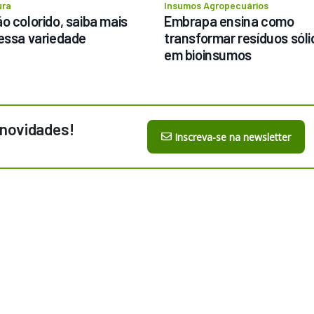
ura
Insumos Agropecuários
o colorido, saiba mais 
Embrapa ensina como 
essa variedade
transformar resíduos sóli
em bioinsumos
 novidades!
Inscreva-se na newsletter