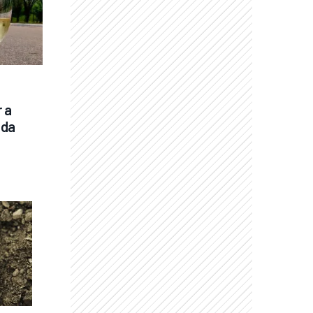
a 
da 