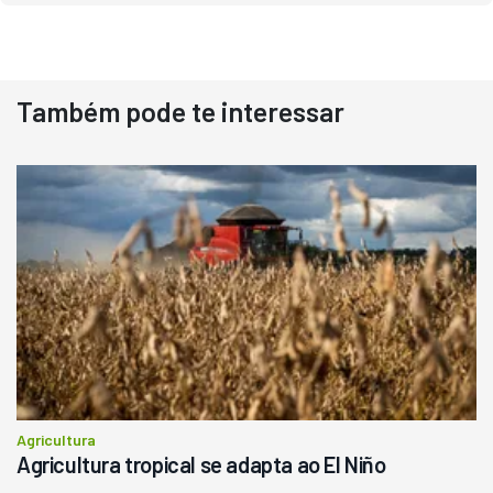
Destaque
Usado
Também pode te interessar
Pá Carregadeira Cat 966
Ano 1987
Londrina
R$
145.000
Consultar
Agricultura
Agricultura tropical se adapta ao El Niño