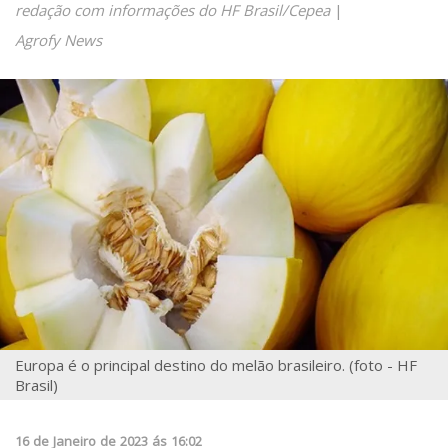
redação com informações do HF Brasil/Cepea
|
Agrofy News
Europa é o principal destino do melão brasileiro. (foto - HF
Brasil)
16
de
Janeiro
de
2023
ás
16:02