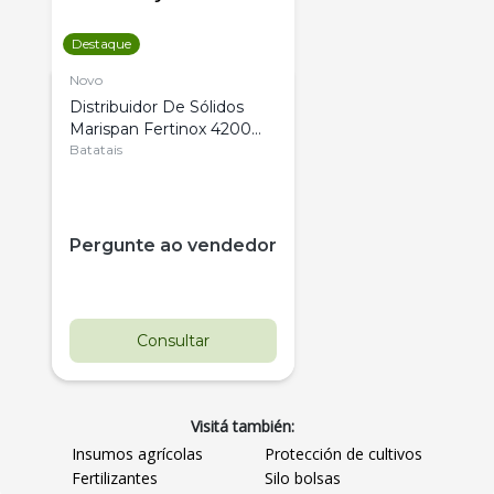
Destaque
Novo
Distribuidor De Sólidos
Marispan Fertinox 4200
Citrus
Batatais
Pergunte ao vendedor
Consultar
Visitá también:
Insumos agrícolas
Protección de cultivos
Fertilizantes
Silo bolsas