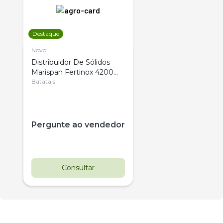
Destaque
Novo
Distribuidor De Sólidos
Marispan Fertinox 4200
Citrus
Batatais
Pergunte ao vendedor
Consultar