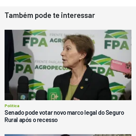
Também pode te interessar
Destaque
Usado
Pá Carregadeira Cat 966
Ano 1987
Londrina
R$
145.000
Consultar
Política
Senado pode votar novo marco legal do Seguro
Rural após o recesso