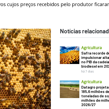
vos cujos preços recebidos pelo produtor ficar
Notícias relaciona
Agricultura
Safra recorde d
impulsionar alt
no PIB da cadeia
biodiesel em 20
há 7 dias
Agricultura
Datagro projeta
185,6 milhões d
toneladas de soj
milhões de mil
2026/27