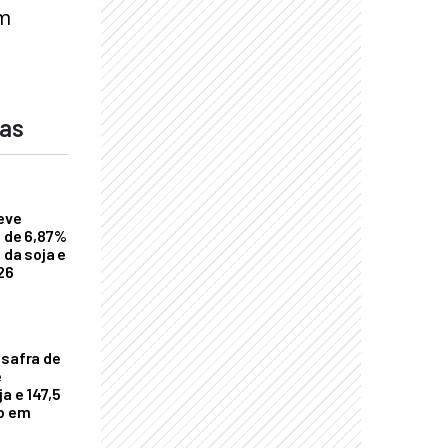
am
das
eve
a de 6,87%
 da soja e
26
 safra de
e
a e 147,5
ho em