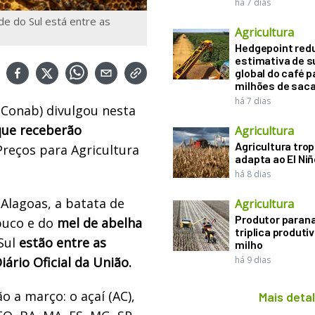
há 7 dias
e do Sul está entre as
Agricultura
Hedgepoint red
estimativa de s
global do café p
milhões de sac
há 7 dias
Conab) divulgou nesta
que receberão
Agricultura
Agricultura trop
reços para Agricultura
adapta ao El Niñ
há 8 dias
 Alagoas, a batata de
Agricultura
Produtor paran
buco e do
mel de abelha
triplica produti
Sul
estão entre as
milho
ário Oficial da União.
há 9 dias
 a março: o açaí (AC),
Mais deta