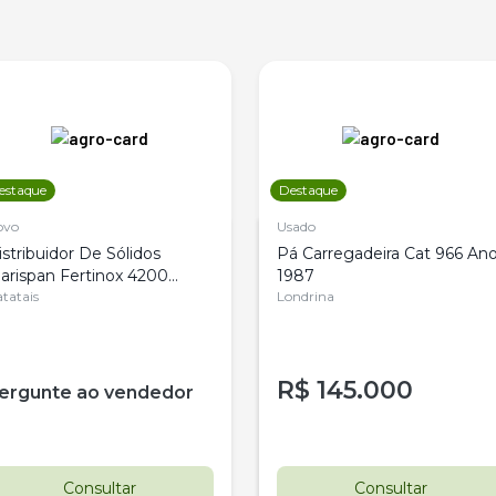
estaque
Destaque
ovo
Usado
istribuidor De Sólidos
Pá Carregadeira Cat 966 An
arispan Fertinox 4200
1987
itrus
tatais
Londrina
R$
145.000
ergunte ao vendedor
Consultar
Consultar