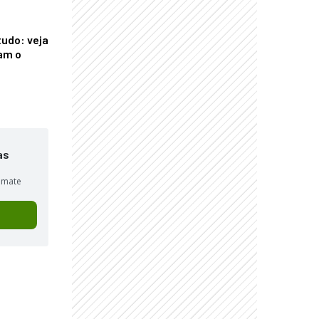
tudo: veja
am o
as
sumate