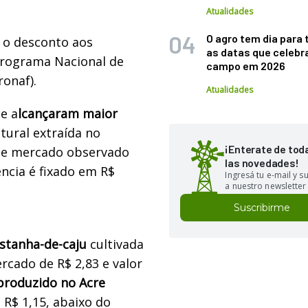
Atualidades
O agro tem dia para 
 o desconto aos
as datas que celebr
Programa Nacional de
campo em 2026
ronaf).
Atualidades
e a
lcançaram maior
tural extraída no
¡Enterate de tod
de mercado observado
las novedades!
ência é fixado em R$
Ingresá tu e-mail y 
a nuestro newsletter
Suscribirme
stanha-de-caju
cultivada
rcado de R$ 2,83 e valor
produzido no Acre
 R$ 1,15, abaixo do