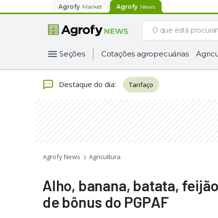
Agrofy
Market
Agrofy
News
Seções
Cotações agropecuárias
Agricu
Destaque do dia
:
Tarifaço
Agrofy News
Agricultura
Alho, banana, batata, feijã
de bônus do PGPAF