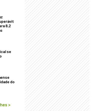
uz
uperávit
ara 8,2
as
ical se
o
aense
vidade do
lhes
>