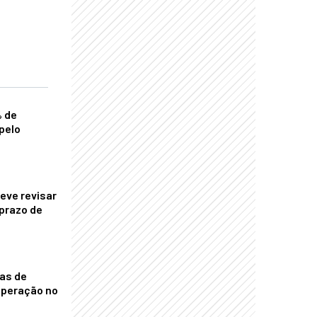
% de
pelo
eve revisar
prazo de
nas de
operação no