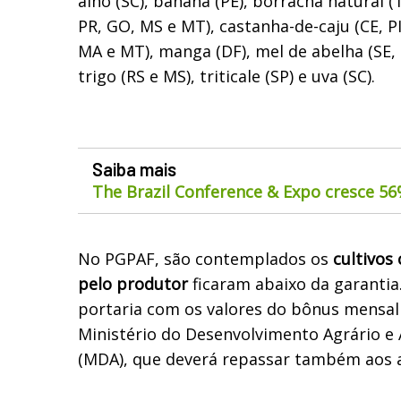
alho (SC), banana (PE), borracha natural (
PR, GO, MS e MT), castanha-de-caju (CE, PI
MA e MT), manga (DF), mel de abelha (SE, 
trigo (RS e MS), triticale (SP) e uva (SC).
Saiba mais
The Brazil Conference & Expo cresce 5
No PGPAF, são contemplados os
cultivos
pelo produtor
ficaram abaixo da garantia
portaria com os valores do bônus mensal 
Ministério do Desenvolvimento Agrário e 
(MDA), que deverá repassar também aos a