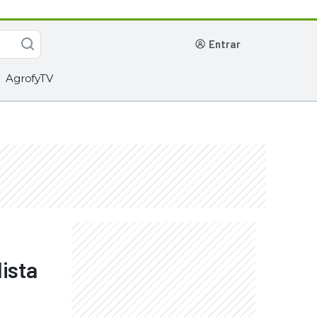
entrar
AgrofyTV
lista