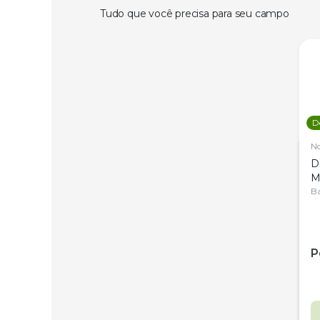
Tudo que você precisa para seu campo
D
N
D
M
C
Ba
P