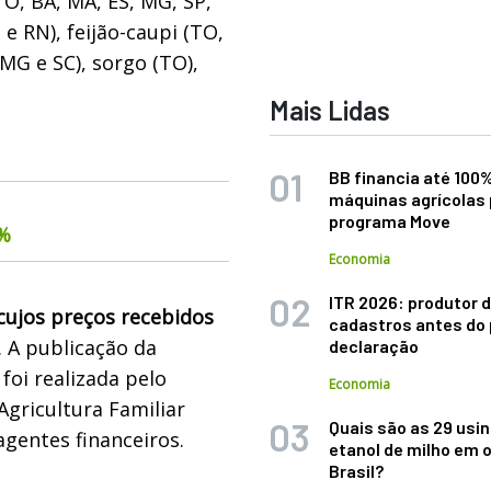
TO, BA, MA, ES, MG, SP,
 e RN), feijão-caupi (TO,
MG e SC), sorgo (TO),
Mais Lidas
BB financia até 100
máquinas agrícolas 
programa Move
6%
Economia
ITR 2026: produtor d
 cujos preços recebidos
cadastros antes do 
. A publicação da
declaração
foi realizada pelo
Economia
Agricultura Familiar
Quais são as 29 usi
gentes financeiros.
etanol de milho em 
Brasil?