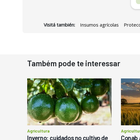
Visitá también:
Insumos agrícolas
Protecc
D
Também pode te interessar
N
D
M
C
Ba
P
Agricultura
Agricultu
Inverno: cuidados no cultivo de
Conab 