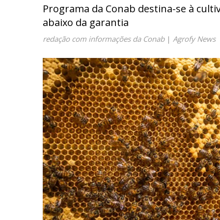
Programa da Conab destina-se à culti
abaixo da garantia
redação com informações da Conab
|
Agrofy News