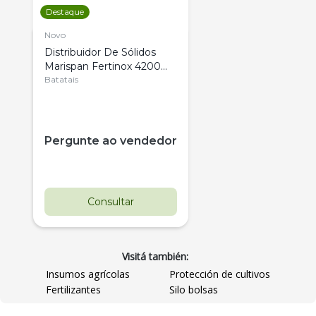
Destaque
Novo
Distribuidor De Sólidos
Marispan Fertinox 4200
Citrus
Batatais
Pergunte ao vendedor
Consultar
Visitá también:
Insumos agrícolas
Protección de cultivos
Fertilizantes
Silo bolsas