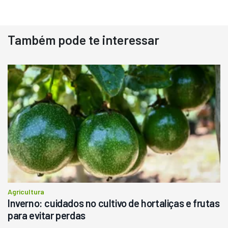
Destaque
Usado
Também pode te interessar
Pá Carregadeira Cat 966
Ano 1987
Londrina
R$
145.000
Consultar
Agricultura
Inverno: cuidados no cultivo de hortaliças e frutas
para evitar perdas