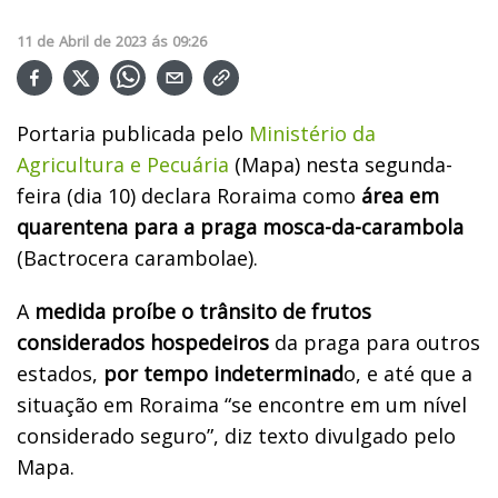
11
de
Abril
de
2023
ás
09:26
Portaria publicada pelo
Ministério da
Agricultura e Pecuária
(Mapa) nesta segunda-
feira (dia 10) declara Roraima como
área em
quarentena para a praga mosca-da-carambola
(Bactrocera carambolae).
A
medida proíbe o trânsito de frutos
considerados hospedeiros
da praga para outros
estados,
por tempo indeterminad
o, e até que a
situação em Roraima “se encontre em um nível
considerado seguro”, diz texto divulgado pelo
Mapa.