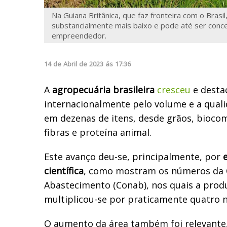
Na Guiana Britânica, que faz fronteira com o Brasil
substancialmente mais baixo e pode até ser conc
empreendedor.
14
de
Abril
de
2023
ás
17:36
A
agropecuária brasileira
cresceu
e desta
internacionalmente pelo volume e a qual
em dezenas de itens, desde grãos, biocom
fibras e proteína animal.
Este avanço deu-se, principalmente, por
científica
, como mostram os números da 
Abastecimento (Conab), nos quais a prod
multiplicou-se por praticamente quatro n
O aumento da área também foi relevante