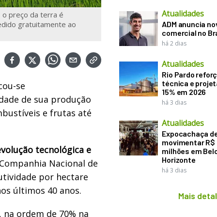
Atualidades
, o preço da terra é
edido gratuitamente ao
ADM anuncia nov
comercial no Br
há 2 dias
Atualidades
Rio Pardo refor
técnica e proje
cou-se
15% em 2026
idade de sua produção
há 3 dias
bustíveis e frutas até
Atualidades
Expocachaça d
movimentar R$
evolução tecnológica e
milhões em Bel
Horizonte
Companhia Nacional de
há 3 dias
utividade por hectare
os últimos 40 anos.
Mais deta
, na ordem de 70% na