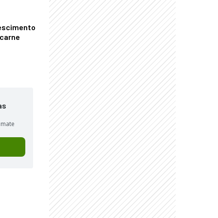
escimento
 carne
as
sumate