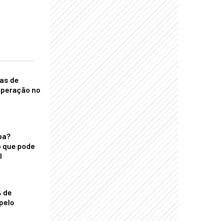
nas de
operação no
ba?
 que pode
l
% de
pelo