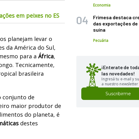
Economia
mações em peixes no ES
Frimesa destaca cr
das exportações de
suína
cos planejam levar o
Pecuária
es da América do Sul,
é mesmo para a
África
,
ongo. Tecnicamente,
¡Enterate de tod
opical brasileira
las novedades!
Ingresá tu e-mail y 
a nuestro newsletter
Suscribirme
o conjunto de
ceiro maior produtor de
limentos do planeta, é
máticas
destes