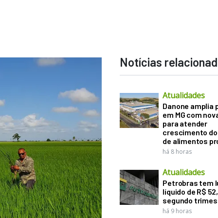
Notícias relaciona
Atualidades
Danone amplia 
em MG com nova
para atender
crescimento d
de alimentos pr
há 8 horas
Atualidades
Petrobras tem l
líquido de R$ 52,
segundo trimes
há 9 horas