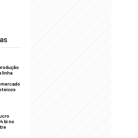
das
produção
 linha
o mercado
oteicos
ucro
4 bi no
tre