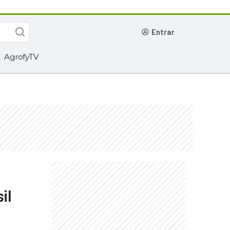
entrar
AgrofyTV
il