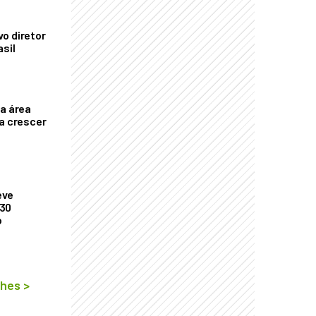
o diretor
asil
ça área
ta crescer
eve
 30
o
lhes
>