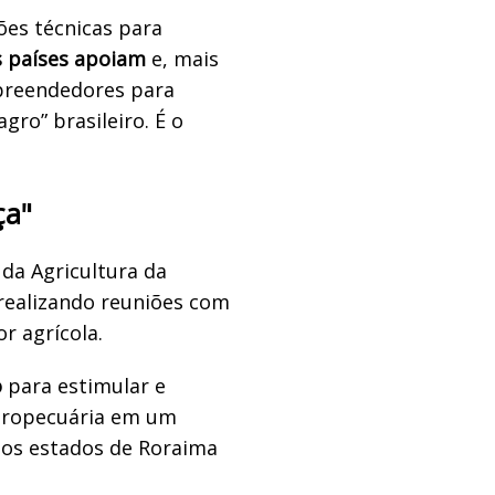
ões técnicas para
s países apoiam
e, mais
mpreendedores para
gro” brasileiro. É o
ça"
da Agricultura da
 realizando reuniões com
or agrícola.
o
para estimular e
agropecuária em um
 dos estados de Roraima