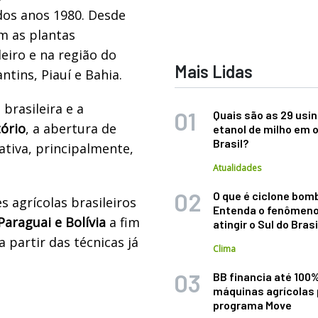
dos anos 1980. Desde
m as plantas
eiro e na região do
Mais Lidas
tins, Piauí e Bahia.
brasileira e a
Quais são as 29 usi
tório
, a abertura de
etanol de milho em 
Brasil?
ativa, principalmente,
Atualidades
O que é ciclone bom
 agrícolas brasileiros
Entenda o fenômeno
Paraguai e Bolívia
a fim
atingir o Sul do Brasi
a partir das técnicas já
Clima
BB financia até 100
máquinas agrícolas 
programa Move