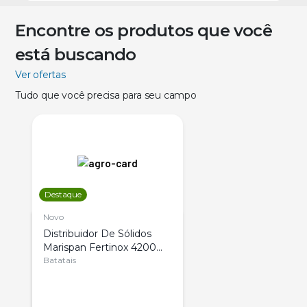
Encontre os produtos que você
está buscando
Ver ofertas
Tudo que você precisa para seu campo
Destaque
Novo
Distribuidor De Sólidos
Marispan Fertinox 4200
Citrus
Batatais