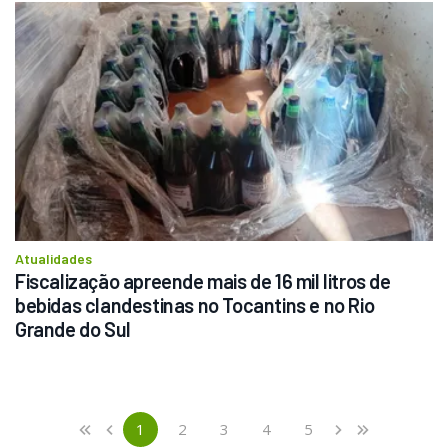
Atualidades
Fiscalização apreende mais de 16 mil litros de 
bebidas clandestinas no Tocantins e no Rio 
Grande do Sul
Previous
First
1
2
3
4
5
«
‹
›
»
(current)
Next
Last