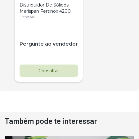
Distribuidor De Sólidos
Marispan Fertinox 4200
Citrus
Batatais
Pergunte ao vendedor
Consultar
Também pode te interessar
Destaque
Usado