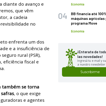
ca diante do avanço e
Economia
tremos, que vêm
BB financia até 100
tor, a cadeia
máquinas agrícolas 
revisibilidade no
programa Move
Economia
jeto enfrenta um dos
dade e a insuficiência de
¡Enterate de tod
seguro rural (PSR),
las novedades!
eficiência fiscal e
Ingresá tu e-mail y 
a nuestro newsletter
ma.
Suscribirme
a também se torna
 safras
, o que exige
seguradoras e agentes