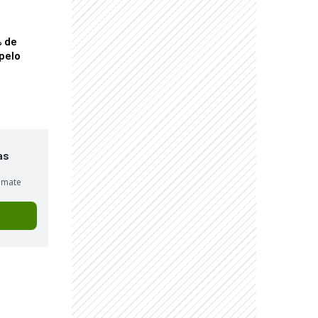
% de
pelo
as
sumate