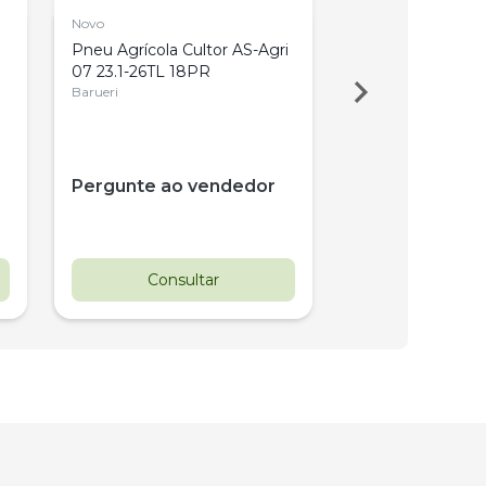
Novo
Novo
Pneu Agrícola Cultor AS-Agri
Pneu Agrícola Cu
07 23.1-26TL 18PR
10 14.9-26TT 8P
Barueri
Barueri
Pergunte ao vendedor
Pergunte ao 
Consultar
Consul