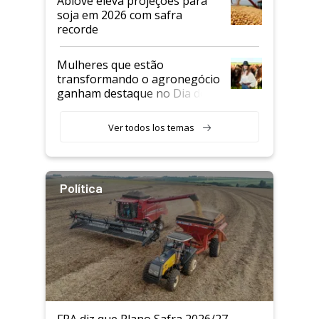
Abiove eleva projeções para
soja em 2026 com safra
recorde
Mulheres que estão
transformando o agronegócio
ganham destaque no Dia do
Agricultor
Ver todos los temas
Política
FPA diz que Plano Safra 2026/27