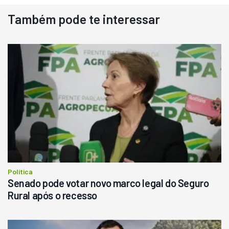
Também pode te interessar
Destaque
Usado
Pá Carregadeira Cat 966
Ano 1987
Londrina
R$
145.000
Consultar
Política
Senado pode votar novo marco legal do Seguro
Rural após o recesso