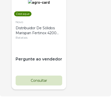
Destaque
Novo
Distribuidor De Sólidos
Marispan Fertinox 4200
Citrus
Batatais
Pergunte ao vendedor
Consultar