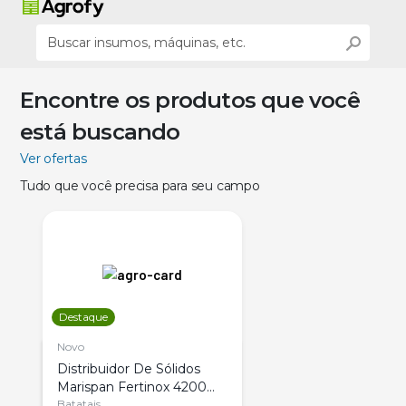
Encontre os produtos que você
está buscando
Ver ofertas
Tudo que você precisa para seu campo
Destaque
Novo
Distribuidor De Sólidos
Marispan Fertinox 4200
Citrus
Batatais