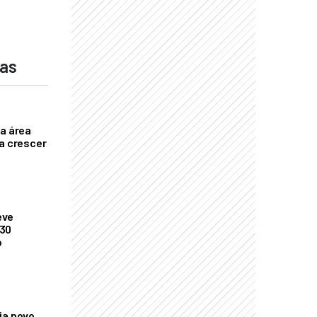
das
ça área
ta crescer
eve
 30
o
ia novo