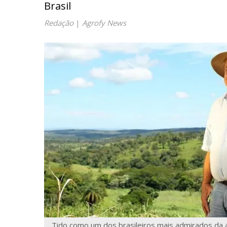
Brasil
Redação
|
Agrofy News
Tido como um dos brasileiros mais admirados da 