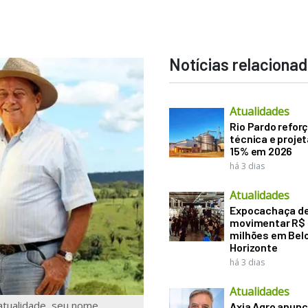
Notícias relaciona
Atualidades
Rio Pardo refor
técnica e proje
15% em 2026
há 3 dias
Atualidades
Expocachaça d
movimentar R$
milhões em Bel
Horizonte
há 3 dias
Atualidades
atualidade, seu nome
Axia Agro anunc