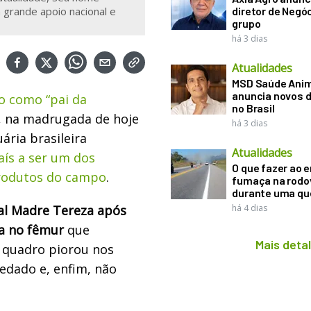
 grande apoio nacional e
diretor de Negó
grupo
há 3 dias
Atualidades
MSD Saúde Ani
anuncia novos d
do como “pai da
no Brasil
s, na madrugada de hoje
há 3 dias
ária brasileira
Atualidades
aís a ser um dos
O que fazer ao 
produtos do campo
.
fumaça na rodo
durante uma q
tal Madre Tereza após
há 4 dias
a no fêmur
que
Mais deta
 quadro piorou nos
sedado e, enfim, não