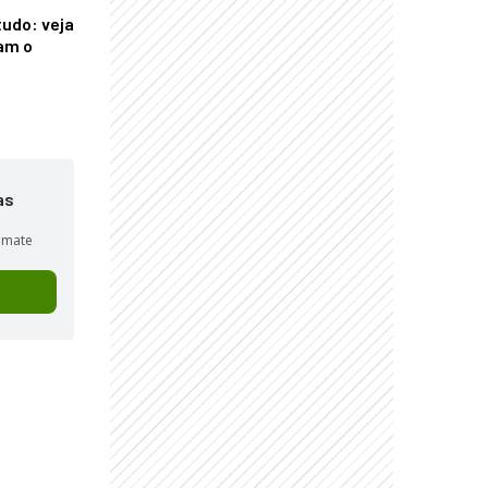
tudo: veja
am o
as
sumate