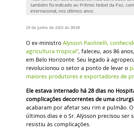
também foi indicado ao Prêmio Nobel da Paz, com
internacional, nos últimos anos.
29
de
Junho
de
2023
ás
09:38
O ex-ministro
Alysson Paolinelli, conheci
agricultura tropical”
, faleceu, aos 86 ano
em Belo Horizonte. Seu legado à agropecu
revolucionou o setor a ponto de levar o
p
maiores produtores e exportadores de 
Ele estava internado há 28 dias no Hospi
complicações decorrentes de uma cirurgi
acabaram por afetar seu rim e pulmão. O
últimos dias e o Sr. Alýsson precisou ser 
resistiu às complicações.