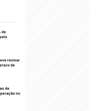
% de
pelo
eve revisar
prazo de
nas de
operação no