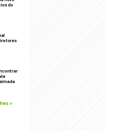
cios do
mal
iretores
encontrar
via
ueimada
lhes
>