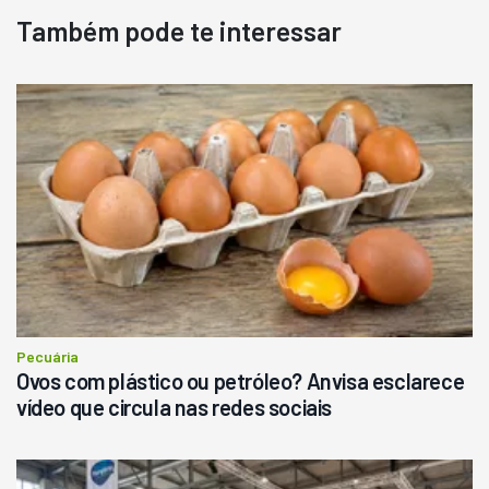
Também pode te interessar
Destaque
Usado
Pá Carregadeira Cat 966
Ano 1987
Londrina
R$
145.000
Consultar
Pecuária
Ovos com plástico ou petróleo? Anvisa esclarece
vídeo que circula nas redes sociais