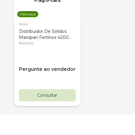
Destaque
Novo
Distribuidor De Sólidos
Marispan Fertinox 4200
Citrus
Batatais
Pergunte ao vendedor
Consultar