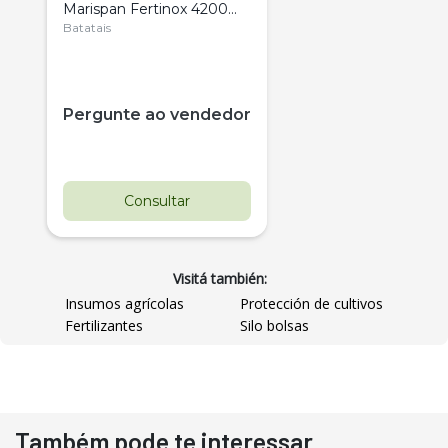
Marispan Fertinox 4200
Citrus
Batatais
Pergunte ao vendedor
Consultar
Visitá también:
Insumos agrícolas
Protección de cultivos
Fertilizantes
Silo bolsas
Destaque
Usado
Também pode te interessar
Pá Carregadeira Cat 966