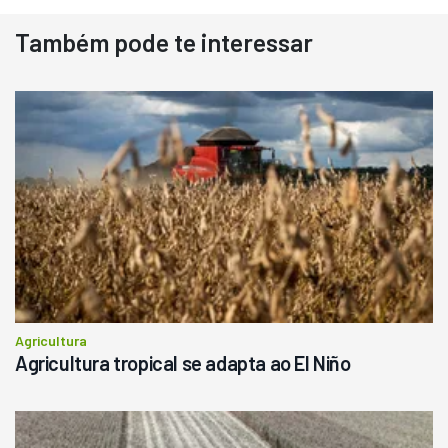
Usado
Também pode te interessar
Pá Carregadeira Cat 966
Ano 1987
Londrina
R$
145.000
Consultar
Agricultura
Agricultura tropical se adapta ao El Niño