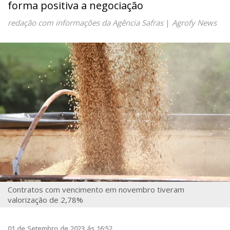
forma positiva a negociação
redação com informações da Agência Safras
|
Agrofy News
Contratos com vencimento em novembro tiveram
valorização de 2,78%
01
de
Setembro
de
2023
ás
16:52