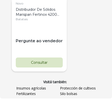
Novo
Distribuidor De Sólidos
Marispan Fertinox 4200
Citrus
Batatais
Pergunte ao vendedor
Consultar
Visitá también:
Insumos agrícolas
Protección de cultivos
Fertilizantes
Silo bolsas
Destaque