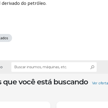
l derivado do petróleo.
tados
ão
s que você está buscando
Ver ofert