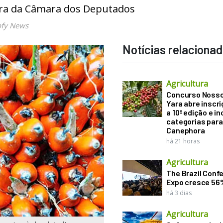
ura da Câmara dos Deputados
ofy News
Notícias relaciona
Agricultura
Concurso Noss
Yara abre inscr
a 10ª edição e in
categorias para
Canephora
há 21 horas
Agricultura
The Brazil Conf
Expo cresce 56
há 3 dias
Agricultura