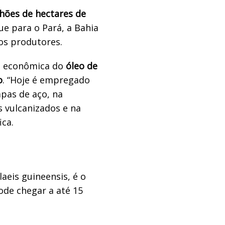
hões de hectares de
ue para o Pará, a Bahia
dos produtores.
a econômica do
óleo de
o
. “Hoje é empregado
pas de aço, na
s vulcanizados e na
ica.
aeis guineensis, é o
ode chegar a até 15