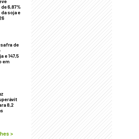
eve
a de 6,87%
 da soja e
26
 safra de
e
a e 147,5
ho em
uz
uperávit
ara 8,2
as
lhes
>