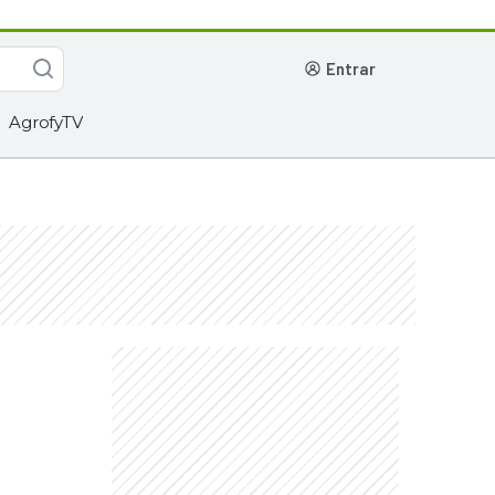
entrar
AgrofyTV
a