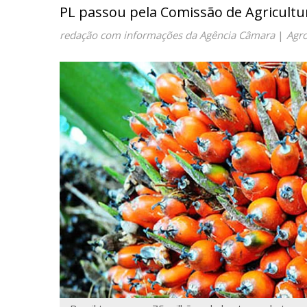
PL passou pela Comissão de Agricult
redação com informações da Agência Câmara
|
Agr