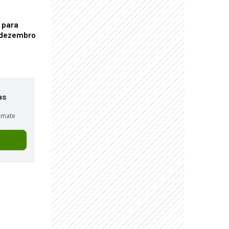
 para
é dezembro
as
sumate