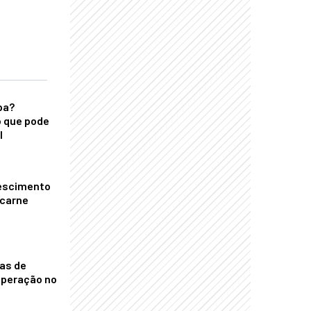
ba?
 que pode
l
escimento
 carne
nas de
operação no