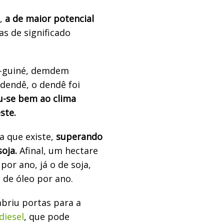
e,
a de maior potencial
as de significado
-guiné, demdem
dendê, o dendê foi
-se bem ao clima
ste.
a que existe,
superando
soja.
Afinal, um hectare
or ano, já o de soja,
 de óleo por ano.
abriu portas para a
diesel
, que pode