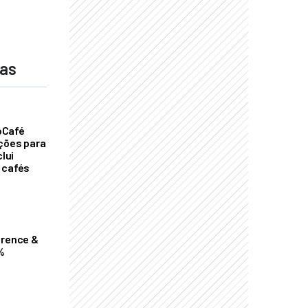
das
oCafé
ições para
clui
 cafés
erence &
%