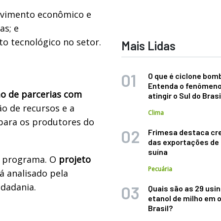
olvimento econômico e
as; e
o tecnológico no setor.
Mais Lidas
O que é ciclone bom
Entenda o fenômeno
ão de parcerias com
atingir o Sul do Brasi
ão de recursos e a
Clima
 para os produtores do
Frimesa destaca cr
das exportações de
suína
o programa.
O
projeto
Pecuária
á analisado pela
idadania.
Quais são as 29 usi
etanol de milho em 
Brasil?