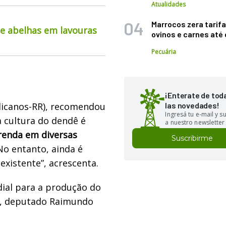
Atualidades
Marrocos zera tarifa
de abelhas em lavouras
ovinos e carnes at
Pecuária
¡Enterate de tod
licanos-RR), recomendou
las novedades!
Ingresá tu e-mail y 
a cultura do dendê é
a nuestro newsletter
renda em diversas
Suscribirme
No entanto, ainda é
existente”, acrescenta.
dial para a produção do
to, deputado Raimundo