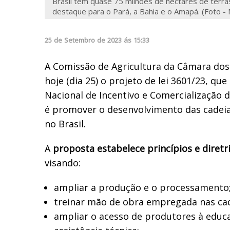
Brasil tem quase 75 milhões de hectares de terra
destaque para o Pará, a Bahia e o Amapá. (Foto -
25
de
Setembro
de
2023
ás
15:33
A Comissão de Agricultura da Câmara do
hoje (dia 25) o projeto de lei 3601/23, qu
Nacional de Incentivo e Comercialização d
é promover o desenvolvimento das cadei
no Brasil.
A
proposta estabelece princípios e diretr
visando:
ampliar a produção e o processamento
treinar mão de obra empregada nas cad
ampliar o acesso de produtores à educa