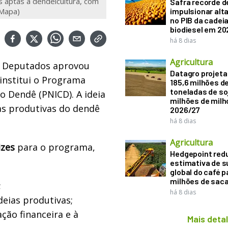
s aptas à dendeicultura, com
Safra recorde d
 Mapa)
impulsionar alt
no PIB da cadeia
biodiesel em 20
há 8 dias
Agricultura
s Deputados aprovou
Datagro projeta
e institui o Programa
185,6 milhões d
toneladas de soj
o Dendê (PNICD). A ideia
milhões de mil
as produtivas do dendê
2026/27
há 8 dias
Agricultura
izes
para o programa,
Hedgepoint red
estimativa de s
global do café p
milhões de sac
;
há 8 dias
eias produtivas;
ção financeira e à
Mais deta