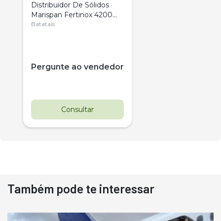
Distribuidor De Sólidos
Marispan Fertinox 4200
Citrus
Batatais
Pergunte ao vendedor
Consultar
Também pode te interessar
Destaque
Usado