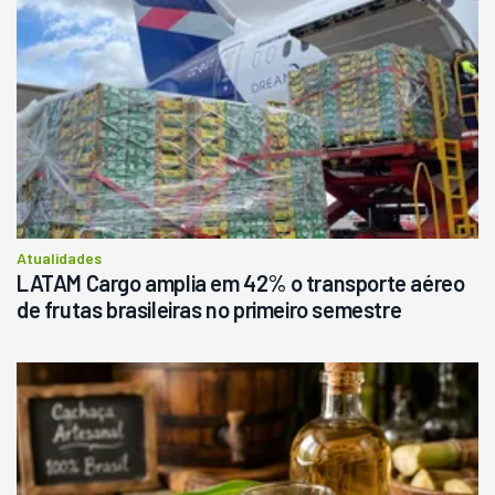
Pá Carregadeira Cat 966
Ano 1987
Londrina
R$
145.000
Consultar
Atualidades
LATAM Cargo amplia em 42% o transporte aéreo
de frutas brasileiras no primeiro semestre