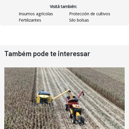
Visitá también:
Insumos agrícolas
Protección de cultivos
Fertilizantes
Silo bolsas
Destaque
Usado
Também pode te interessar
Pá Carregadeira Cat 966
Ano 1987
Londrina
R$
145.000
Consultar