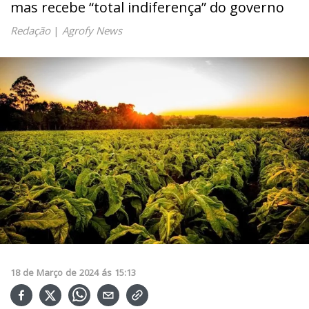
mas recebe “total indiferença” do governo
Redação
|
Agrofy News
18
de
Março
de
2024
ás
15:13