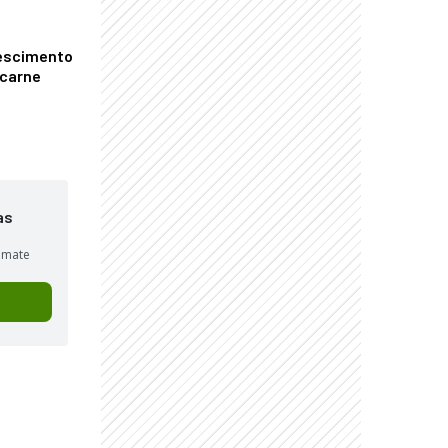
escimento
 carne
as
sumate