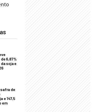
ento
das
eve
a de 6,87%
 da soja e
26
 safra de
e
a e 147,5
ho em