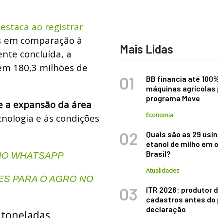
destaca ao registrar
s
em comparação à
Mais Lidas
ente concluída, a
em 180,3 milhões de
BB financia até 100
máquinas agrícolas 
programa Move
e a expansão da área
Economia
ecnologia e às condições
Quais são as 29 usi
etanol de milho em 
Brasil?
 NO WHATSAPP
Atualidades
S PARA O AGRO NO
ITR 2026: produtor d
cadastros antes do 
declaração
 toneladas