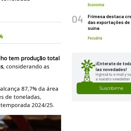
Economia
Frimesa destaca cr
das exportações de
suína
6%
Pecuária
lho tem produção total
¡Enterate de tod
as
, considerando as
las novedades!
Ingresá tu e-mail y 
a nuestro newsletter
á alcança 87,7% da área
Suscribirme
es de toneladas,
a temporada 2024/25.