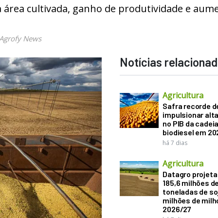
 área cultivada, ganho de produtividade e aum
Agrofy News
Notícias relaciona
Agricultura
Safra recorde d
impulsionar alt
no PIB da cadeia
biodiesel em 20
há 7 dias
Agricultura
Datagro projeta
185,6 milhões d
toneladas de soj
milhões de mil
2026/27