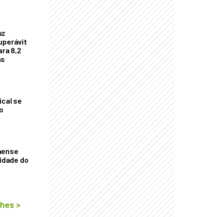
uz
uperávit
ara 8,2
as
ical se
o
aense
vidade do
lhes
>