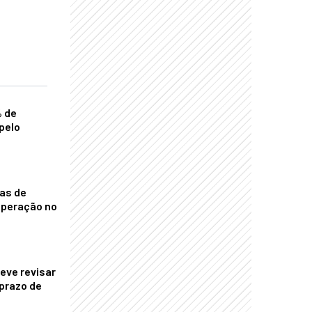
% de
pelo
nas de
operação no
eve revisar
prazo de