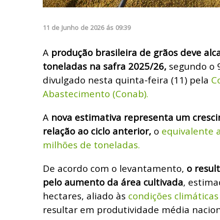
11
de
Junho
de
2026
ás
09:39
A
produção brasileira de grãos deve alc
toneladas na safra 2025/26,
segundo o 
divulgado nesta quinta-feira (11) pela
C
Abastecimento (Conab).
A
nova estimativa representa um cresc
relação ao ciclo anterior,
o
equivalente 
milhões de toneladas.
De acordo com o levantamento,
o resul
pelo aumento da área cultivada
, estim
hectares, aliado às
condições climáticas
resultar em produtividade média naciona