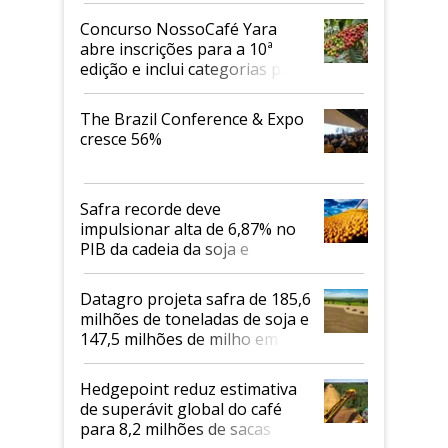
Concurso NossoCafé Yara
abre inscrições para a 10ª
edição e inclui categorias para
cafés Canephora
The Brazil Conference & Expo
cresce 56%
Safra recorde deve
impulsionar alta de 6,87% no
PIB da cadeia da soja e
biodiesel em 2026
Datagro projeta safra de 185,6
milhões de toneladas de soja e
147,5 milhões de milho em
2026/27
Hedgepoint reduz estimativa
de superávit global do café
para 8,2 milhões de sacas