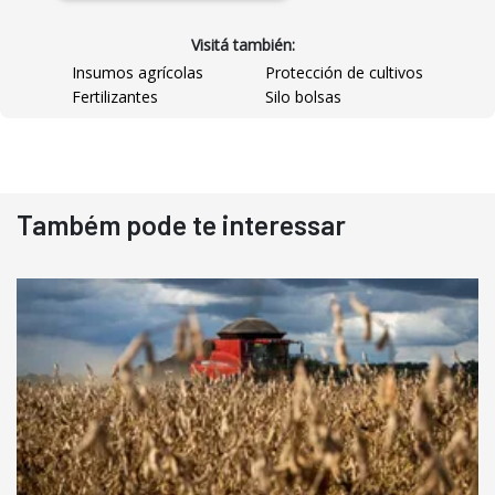
Visitá también:
Insumos agrícolas
Protección de cultivos
Fertilizantes
Silo bolsas
Destaque
Usado
Também pode te interessar
Pá Carregadeira Cat 966
Ano 1987
Londrina
R$
145.000
Consultar