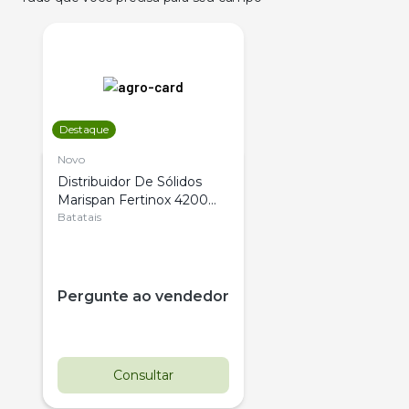
Destaque
Novo
Distribuidor De Sólidos
Marispan Fertinox 4200
Citrus
Batatais
Pergunte ao vendedor
Consultar