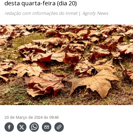
desta quarta-feira (dia 20)
redação com informações do Inmet
|
Agrofy News
20
de
Março
de
2024
ás
09:46