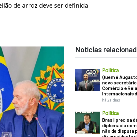
eilão de arroz deve ser definida
Notícias relaciona
Política
Quem é Augusto B
novo secretário
Comércio e Rel
Internacionais 
há 21 dias
Política
Brasil precisa d
diplomacia come
não de disputa p
diz presidente 