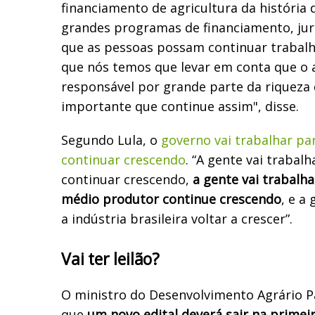
financiamento de agricultura da história d
grandes programas de financiamento, jur
que as pessoas possam continuar trabal
que nós temos que levar em conta que o 
responsável por grande parte da riqueza d
importante que continue assim", disse.
Segundo Lula, o
governo vai trabalhar pa
continuar crescendo
. “A gente vai trabal
continuar crescendo,
a gente vai trabalh
médio produtor continue crescendo
, e a
a indústria brasileira voltar a crescer”.
Vai ter leilão?
O ministro do Desenvolvimento Agrário P
que
um novo edital deverá sair na primei