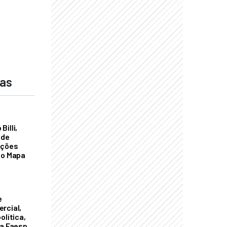
das
illi,
 de
ações
do Mapa
e
rcial,
olítica,
da Faesp