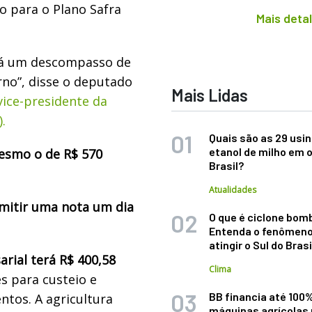
o para o Plano Safra
Mais deta
 Há um descompasso de
no”, disse o deputado
Mais Lidas
vice-presidente da
.
Quais são as 29 usi
etanol de milho em 
mesmo o de R$ 570
Brasil?
Atualidades
emitir uma nota um dia
O que é ciclone bom
Entenda o fenômeno
atingir o Sul do Brasi
arial terá R$ 400,58
Clima
es para custeio e
BB financia até 100
ntos. A agricultura
máquinas agrícolas 