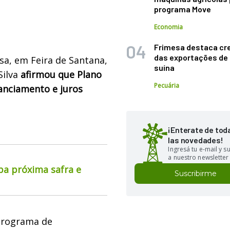
programa Move
Economia
Frimesa destaca cr
das exportações de
esa, em Feira de Santana,
suína
Silva
afirmou que Plano
Pecuária
anciamento e juros
¡Enterate de tod
las novedades!
Ingresá tu e-mail y 
a nuestro newsletter
pa próxima safra e
Suscribirme
 programa de