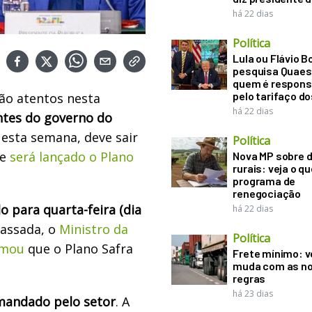
há 22 dias
Política
Lula ou Flávio B
pesquisa Quaes
quem é respons
pelo tarifaço d
ão atentos nesta
há 22 dias
ntes do governo do
Nesta semana, deve sair
Política
 e
será lançado o Plano
Nova MP sobre d
rurais: veja o q
programa de
renegociação
 para quarta-feira (dia
há 22 dias
passada, o
Ministro da
Política
irmou
que o Plano Safra
Frete mínimo: v
muda com as n
regras
há 23 dias
mandado pelo setor
. A