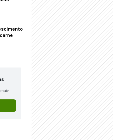
escimento
 carne
as
sumate