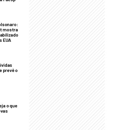
olsonaro:
t mostra
abilizado
os EUA
ívidas
ue prevê o
eja o que
ovas