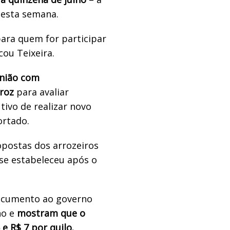
nesta semana.
para quem for participar
cou Teixeira.
união com
roz
para avaliar
tivo de realizar novo
ortado.
opostas dos arrozeiros
 se estabeleceu após o
ocumento ao governo
no e
mostram que o
e R$ 7 por quilo.