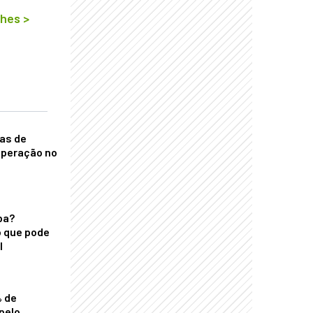
lhes
>
nas de
operação no
ba?
 que pode
l
% de
pelo