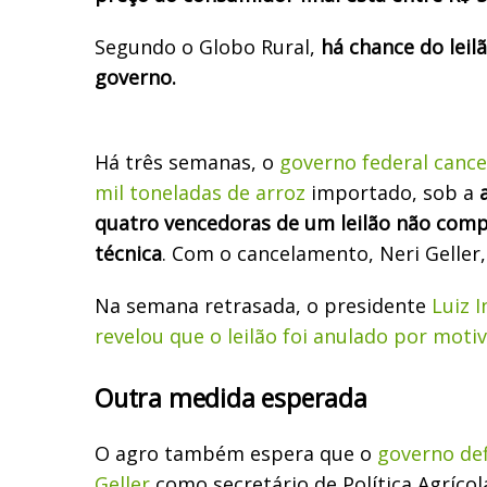
Segundo o Globo Rural,
há chance do leil
governo.
Há três semanas, o
governo federal cance
mil toneladas de arroz
importado, sob a
a
quatro vencedoras de um leilão não com
técnica
. Com o cancelamento, Neri Geller,
Na semana retrasada, o presidente
Luiz I
revelou que o leilão foi anulado por motiv
Outra medida esperada
O agro também espera que o
governo def
Geller
como secretário de Política Agrícol