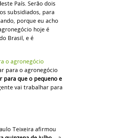
este País. Serão dois
os subsidiados, para
hando, porque eu acho
agronegócio hoje é
o Brasil, e é
ra o agronegócio
har para o agronegócio
ar para que o pequeno e
 gente vai trabalhar para
aulo Teixeira afirmou
ra quinzena de julho
– a