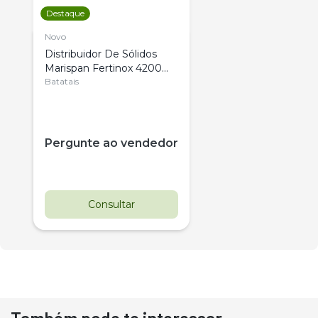
Destaque
Novo
Distribuidor De Sólidos
Marispan Fertinox 4200
Citrus
Batatais
Pergunte ao vendedor
Consultar