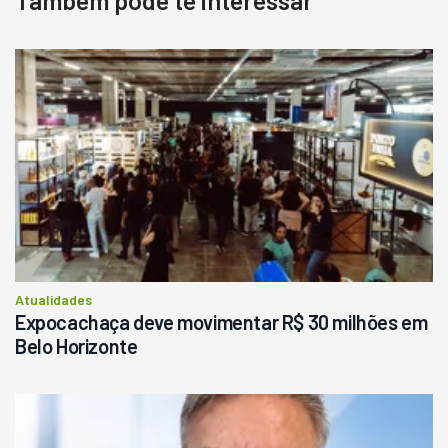
Também pode te interessar
Destaque
Usado
Pá Carregadeira Cat 966
Ano 1987
Londrina
R$
145.000
Consultar
Atualidades
Expocachaça deve movimentar R$ 30 milhões em
Belo Horizonte