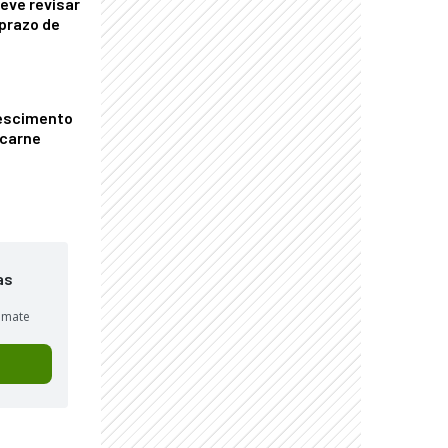
eve revisar
prazo de
escimento
 carne
as
sumate