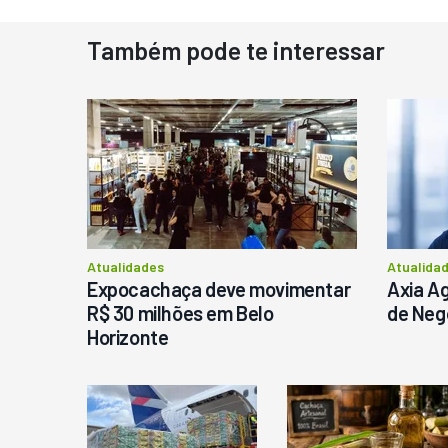
Também pode te interessar
D
N
D
M
C
Ba
P
Atualidades
Atualida
Expocachaça deve movimentar
Axia Ag
R$ 30 milhões em Belo
de Neg
Horizonte