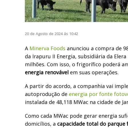
20
de
Agosto
de
2024
ás
10:42
A
Minerva Foods
anunciou a compra de 98
da Irapuru II Energia, subsidiária da Elera
milhões. Com isso, o frigorífico poderá am
energia renovável
em suas operações.
A partir do acordo, a companhia vai impl
autoprodução de
energia por fonte fotov
instalada de 48,118 MWac na cidade de Ja
Como cada MWac pode gerar energia sufi
domicílios, a
capacidade total do parque 