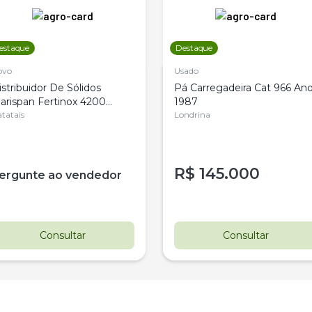
estaque
Destaque
ovo
Usado
istribuidor De Sólidos
Pá Carregadeira Cat 966 An
arispan Fertinox 4200
1987
itrus
tatais
Londrina
R$
145.000
ergunte ao vendedor
Consultar
Consultar