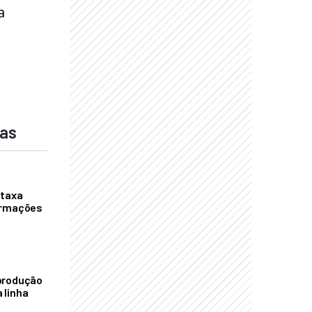
a
das
 taxa
ormações
S
produção
 linha