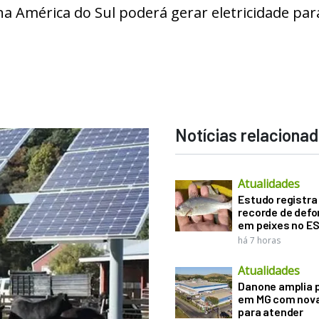
a América do Sul poderá gerar eletricidade par
Notícias relaciona
Atualidades
Estudo registra
recorde de def
em peixes no E
há 7 horas
Atualidades
Danone amplia 
em MG com nova
para atender