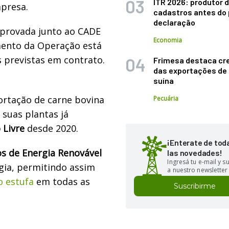
ITR 2026: produtor d
mpresa.
cadastros antes do 
declaração
aprovada junto ao CADE
Economia
mento da Operação está
s previstas em contrato.
Frimesa destaca cr
das exportações de
suína
ortação de carne bovina
Pecuária
suas plantas já
 Livre
desde 2020.
¡Enterate de tod
os de Energia Renovável
las novedades!
Ingresá tu e-mail y 
gia, permitindo assim
a nuestro newsletter
o estufa
em todas as
Suscribirme