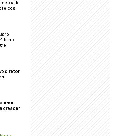
o mercado
oteicos
ucro
4 bi no
tre
o diretor
asil
ça área
ta crescer