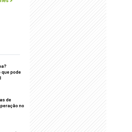
lhes
>
ba?
 que pode
l
nas de
operação no