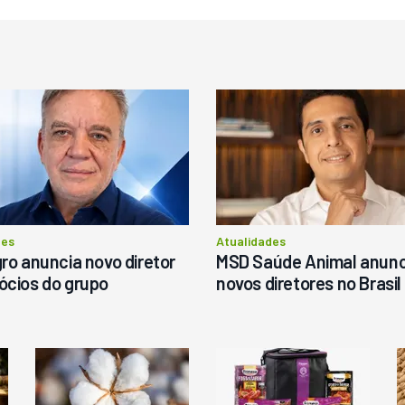
estaque
Destaque
ovo
Usado
istribuidor De Sólidos
Pá Carregadeira Cat 966 An
arispan Fertinox 4200
1987
itrus
tatais
Londrina
R$
145.000
ergunte ao vendedor
des
Atualidades
ro anuncia novo diretor
MSD Saúde Animal anunc
ócios do grupo
novos diretores no Brasil
Consultar
Consultar