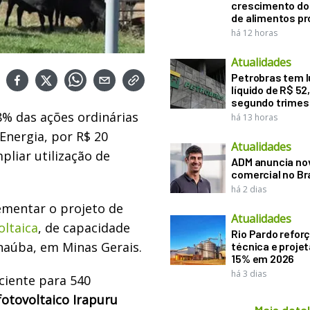
crescimento d
de alimentos pr
há 12 horas
Atualidades
Petrobras tem l
líquido de R$ 52,
segundo trimes
% das ações ordinárias
há 13 horas
 Energia, por R$ 20
Atualidades
pliar utilização de
ADM anuncia nov
comercial no Br
há 2 dias
ementar o projeto de
Atualidades
oltaica
, de capacidade
Rio Pardo refor
naúba, em Minas Gerais.
técnica e proje
15% em 2026
há 3 dias
ciente para 540
fotovoltaico Irapuru