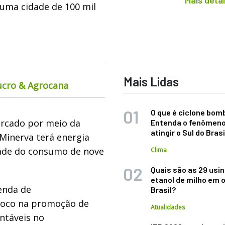
Mais deta
uma cidade de 100 mil
Mais Lidas
ucro & Agrocana
O que é ciclone bom
ercado por meio da
Entenda o fenômeno
atingir o Sul do Brasi
 Minerva terá energia
dade do consumo de nove
Clima
Quais são as 29 usi
etanol de milho em 
enda de
Brasil?
foco na promoção de
Atualidades
entáveis no