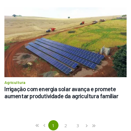
Agricultura
Irrigação com energia solar avança e promete 
aumentar produtividade da agricultura familiar
Previous
First
1
2
3
«
‹
›
»
(current)
Next
Last