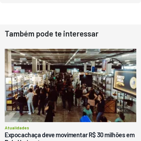
Também pode te interessar
Destaque
Usado
Pá Carregadeira Cat 966
Ano 1987
Londrina
R$
145.000
Consultar
Atualidades
Expocachaça deve movimentar R$ 30 milhões em