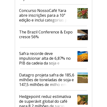
Concurso NossoCafé Yara
abre inscrições para a 10ª
edição e inclui categorias para
cafés Canephora
The Brazil Conference & Expo
cresce 56%
Safra recorde deve
impulsionar alta de 6,87% no
PIB da cadeia da soja e
biodiesel em 2026
Datagro projeta safra de 185,6
milhões de toneladas de soja e
147,5 milhões de milho em
2026/27
Hedgepoint reduz estimativa
de superávit global do café
para 8,2 milhões de sacas