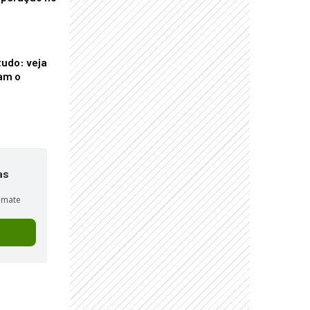
tudo: veja
am o
as
sumate