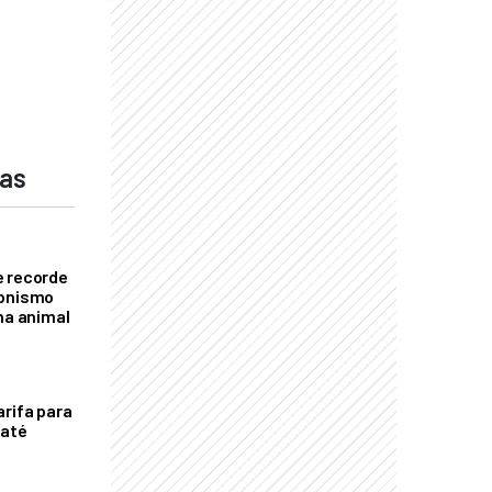
das
e recorde
gonismo
na animal
arifa para
 até