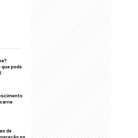
ba?
 que pode
l
escimento
 carne
nas de
operação no