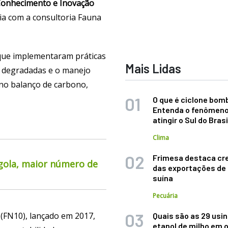
Conhecimento e Inovação
ia com a consultoria Fauna
que implementaram práticas
Mais Lidas
s degradadas e o manejo
 no balanço de carbono,
O que é ciclone bom
Entenda o fenômeno
atingir o Sul do Brasi
Clima
Frimesa destaca cr
rgola, maior número de
das exportações de
suína
Pecuária
(FN10), lançado em 2017,
Quais são as 29 usi
etanol de milho em 