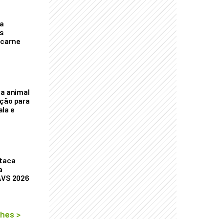
a
s
 carne
na animal
ação para
la e
staca
a
AVS 2026
lhes
>