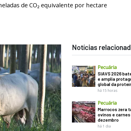
neladas de CO₂ equivalente por hectare
Notícias relaciona
Pecuária
SIAVS 2026 bat
e amplia prota
global da proteí
há 15 horas
Pecuária
Marrocos zera t
ovinos e carnes
dezembro
há 1 dia