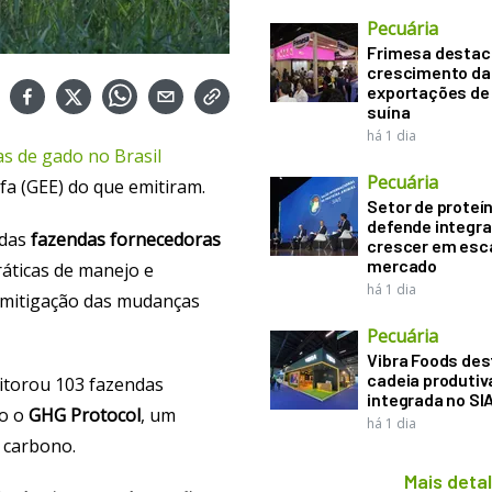
Pecuária
Frimesa destac
crescimento da
exportações de
suína
há 1 dia
s de gado no Brasil
Pecuária
fa (GEE) do que emitiram.
Setor de proteí
defende integr
 das
fazendas fornecedoras
crescer em esca
mercado
práticas de manejo e
há 1 dia
 mitigação das mudanças
Pecuária
Vibra Foods de
cadeia produtiv
itorou 103 fazendas
integrada no SI
do o
GHG Protocol
, um
há 1 dia
e carbono.
Mais deta