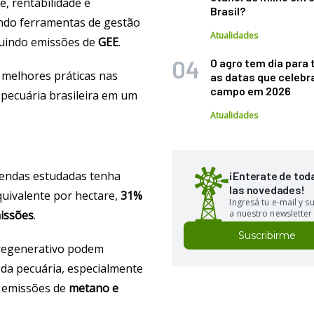
, rentabilidade e
Brasil?
endo ferramentas de gestão
Atualidades
luindo emissões de
GEE
.
O agro tem dia para 
s melhores práticas nas
as datas que celebr
campo em 2026
pecuária brasileira em um
Atualidades
endas estudadas tenha
¡Enterate de tod
las novedades!
uivalente por hectare,
31%
Ingresá tu e-mail y 
issões
.
a nuestro newsletter
Suscribirme
 regenerativo podem
da pecuária, especialmente
s emissões de
metano e