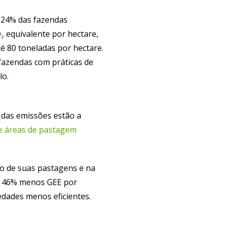
e 24% das fazendas
O
equivalente por hectare,
₂
é 80 toneladas por hectare.
fazendas com práticas de
lo.
 das emissões estão a
e áreas de pastagem
ão de suas pastagens e na
 46% menos GEE por
edades menos eficientes.