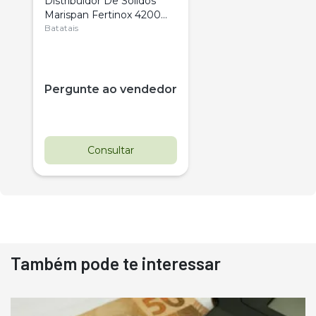
Distribuidor De Sólidos
Marispan Fertinox 4200
Citrus
Batatais
Pergunte ao vendedor
Consultar
Também pode te interessar
Destaque
Usado
Pá Carregadeira Cat 966