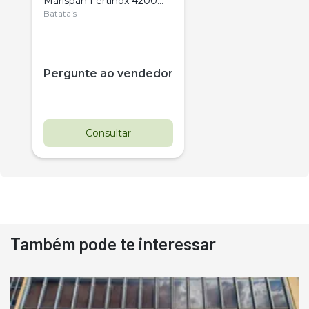
Marispan Fertinox 4200
Citrus
Batatais
Pergunte ao vendedor
Consultar
Também pode te interessar
Destaque
Usado
Pá Carregadeira Cat 966
Ano 1987