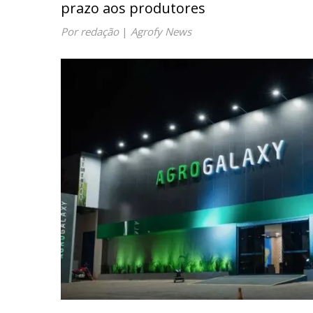
prazo aos produtores
Por redação
|
Agrofy News