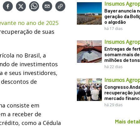
Insumos Agrop
Bayer anuncia 
geração da Boll
o algodão
levante no ano de 2025
há 17 dias
 recuperação de suas
Insumos Agrop
Entregas de fert
somam mais de
ícola no Brasil, a
milhões de tons
ndo de investimentos
há 22 dias
a e seus investidores,
Insumos Agrop
 descontos de
Congresso Anda
recuperação judi
mercado financ
na consiste em
há 29 dias
em a receber de
Mais deta
 crédito, como a Cédula