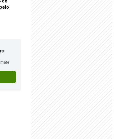
% de
pelo
as
sumate