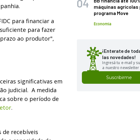
BB financia até 100
panhia.
máquinas agrícolas 
programa Move
FIDC para financiar a
Economia
suficiente para fazer
 prazo ao produtor",
¡Enterate de tod
las novedades!
Ingresá tu e-mail y 
a nuestro newsletter
Suscribirme
ceiras significativas em
o judicial.
A medida
ca sobre o período de
setor
.
 de recebíveis