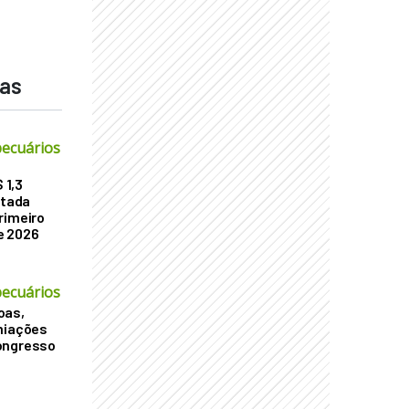
das
ecuários
 1,3
atada
rimeiro
e 2026
ecuários
oas,
miações
ongresso