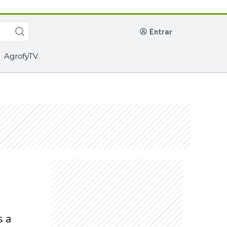
entrar
AgrofyTV
s a