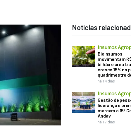
Notícias relaciona
Insumos Agrop
Bioinsumos
movimentam R$
bilhão e área tr
cresce 15% no p
quadrimestre d
há 14 dias
Insumos Agrop
Gestão de pess
liderança e pre
marcam o 15º C
Andav
há 17 dias