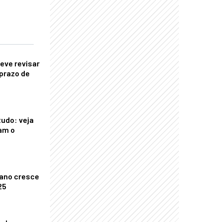
eve revisar
prazo de
tudo: veja
am o
ano cresce
25