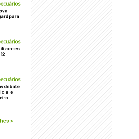
ecuários
nova
gard para
ecuários
ilizantes
 12
ecuários
v debate
cial e
eiro
lhes
>