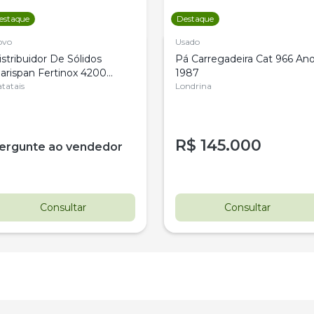
estaque
Destaque
ovo
Usado
istribuidor De Sólidos
Pá Carregadeira Cat 966 An
arispan Fertinox 4200
1987
itrus
tatais
Londrina
R$
145.000
ergunte ao vendedor
Consultar
Consultar