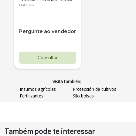
Citrus
Batatais
Pergunte ao vendedor
Consultar
Visitá también:
Insumos agrícolas
Protección de cultivos
Fertilizantes
Silo bolsas
Destaque
Usado
Também pode te interessar
Pá Carregadeira Cat 966
Ano 1987