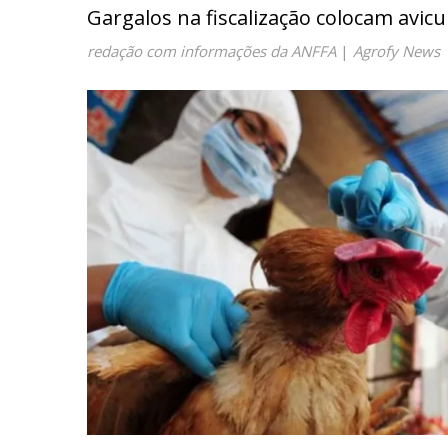
Gargalos na fiscalização colocam avicu
redação com informações da ANFFA
|
Agrofy News