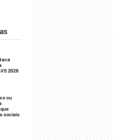
das
staca
a
AVS 2026
co ou
a
 que
s sociais