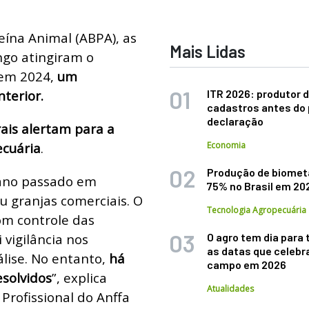
eína Animal (ABPA), as
Mais Lidas
ngo atingiram o
 em 2024,
um
nterior.
ITR 2026: produtor d
cadastros antes do 
declaração
rais alertam para a
ecuária
.
Economia
Produção de biomet
o ano passado em
75% no Brasil em 20
u granjas comerciais. O
Tecnologia Agropecuária
om controle das
i vigilância nos
O agro tem dia para 
as datas que celebr
álise. No entanto,
há
campo em 2026
esolvidos
”, explica
Atualidades
 Profissional do Anffa