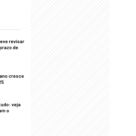
eve revisar
prazo de
ano cresce
25
tudo: veja
am o