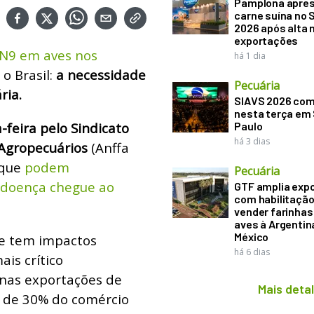
Pamplona apre
carne suína no 
2026 após alta 
exportações
H5N9 em aves nos
há 1 dia
o Brasil:
a necessidade
Pecuária
ria.
SIAVS 2026 co
nesta terça em
-feira pelo Sindicato
Paulo
há 3 dias
s Agropecuários
(Anffa
 que
podem
Pecuária
 doença chegue ao
GTF amplia exp
com habilitação
vender farinhas 
aves à Argentin
México
e tem impactos
há 6 dias
ais crítico
 nas exportações de
Mais deta
 de 30% do comércio