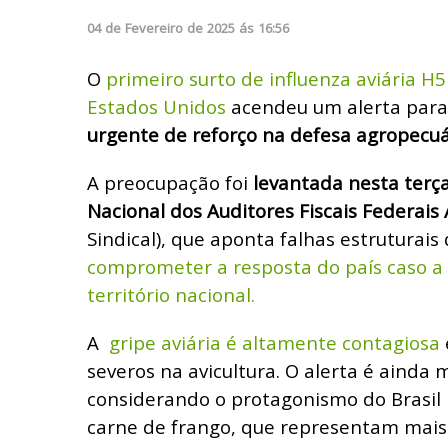
04
de
Fevereiro
de
2025
ás
16:56
O
primeiro surto de influenza aviária 
Estados Unidos
acendeu um alerta para 
urgente de reforço na defesa agropecuá
A preocupação foi
levantada nesta terça
Nacional dos Auditores Fiscais Federai
Sindical), que aponta falhas estruturais
comprometer a resposta do país caso a
território nacional.
A
gripe aviária é altamente contagiosa
severos na avicultura. O alerta é ainda m
considerando o protagonismo do Brasil
carne de frango, que representam mais