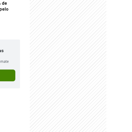
% de
pelo
as
sumate