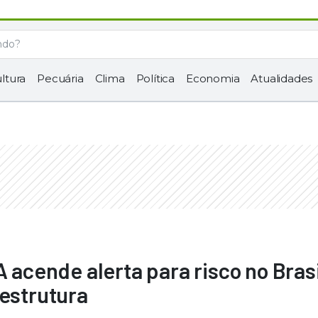
ltura
Pecuária
Clima
Política
Economia
Atualidades
A acende alerta para risco no Brasi
 estrutura