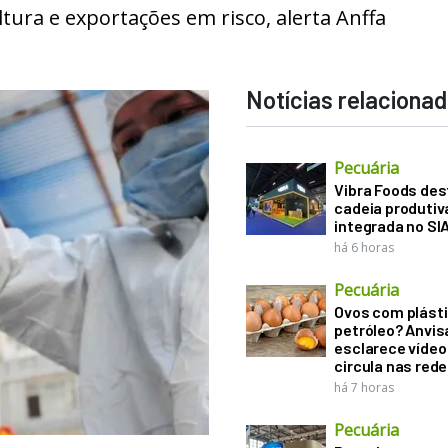
ltura e exportações em risco, alerta Anffa
Notícias relaciona
Pecuária
Vibra Foods de
cadeia produtiv
integrada no SI
há 6 horas
Pecuária
Ovos com plásti
petróleo? Anvis
esclarece vídeo
circula nas rede
há 7 horas
Pecuária