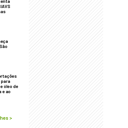
senta
SIAVS
nas
meça
 São
ortações
 para
e óleo de
a e ao
lhes
>