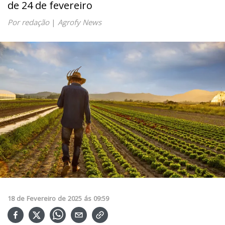
de 24 de fevereiro
Por redação
|
Agrofy News
18
de
Fevereiro
de
2025
ás
09:59