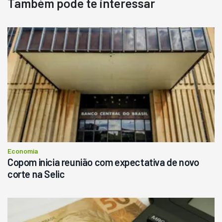
Também pode te interessar
Destaque
Usado
Pá Carregadeira Cat 966
Ano 1987
Londrina
R$
145.000
Consultar
Economia
Copom inicia reunião com expectativa de novo
corte na Selic