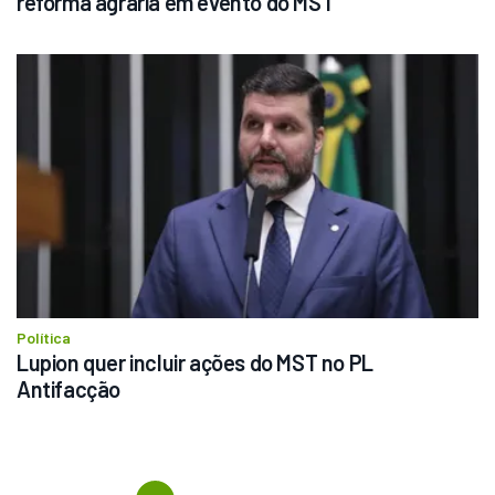
reforma agrária em evento do MST
Política
Lupion quer incluir ações do MST no PL 
Antifacção
Previous
First