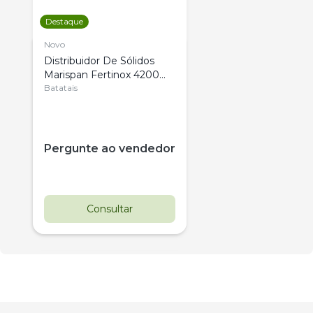
Destaque
Novo
Distribuidor De Sólidos
Marispan Fertinox 4200
Citrus
Batatais
Pergunte ao vendedor
Consultar