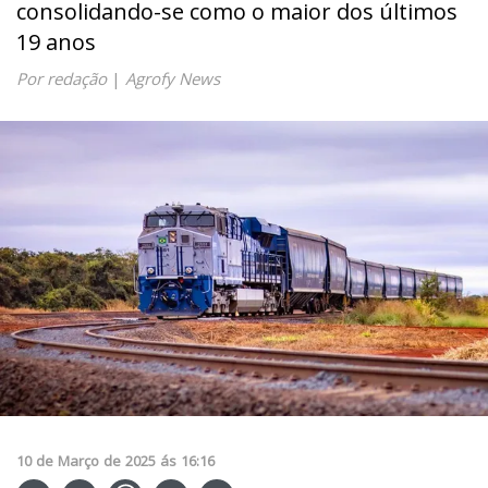
consolidando-se como o maior dos últimos
19 anos
Por redação
|
Agrofy News
10
de
Março
de
2025
ás
16:16