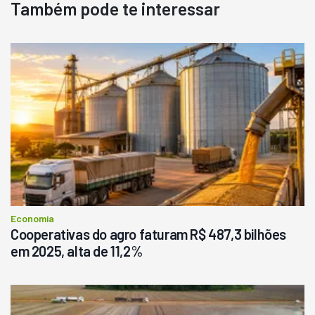
Também pode te interessar
Destaque
Usado
Pá Carregadeira Cat 966
Ano 1987
Londrina
R$
145.000
Consultar
Economia
Cooperativas do agro faturam R$ 487,3 bilhões
em 2025, alta de 11,2%