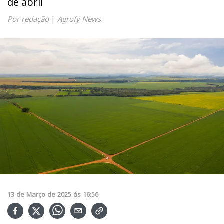
de abril
Por redação
|
Agrofy News
13
de
Março
de
2025
ás
16:56