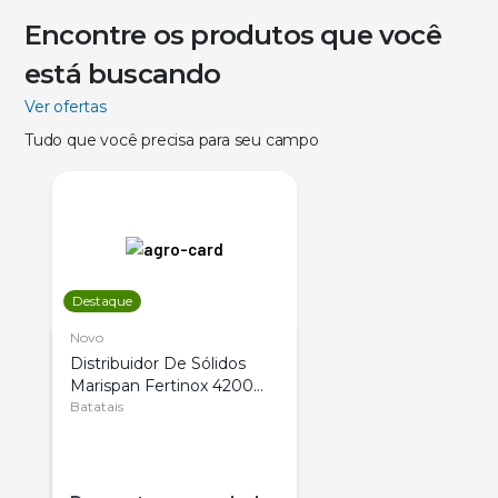
Encontre os produtos que você
está buscando
Ver ofertas
Tudo que você precisa para seu campo
Destaque
Novo
Distribuidor De Sólidos
Marispan Fertinox 4200
Citrus
Batatais