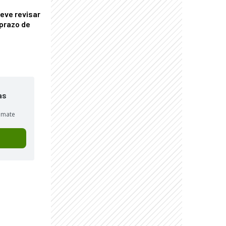
eve revisar
prazo de
as
sumate