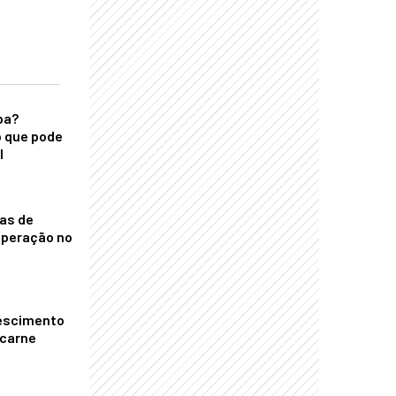
ba?
 que pode
l
nas de
operação no
escimento
 carne