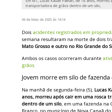
Em MT, Lucas Kauan Palhari, de 18 anos, morreu 
transportadora de grãos dentro de um silo,
06
de
Maio
de
2025
ás
14:14
Dois
acidentes registrados em propried
semana resultaram na morte de dois t
Mato Grosso e outro no Rio Grande do S
Ambos os casos ocorreram durante
ativ
grãos.
Jovem morre em silo de fazenda
Na manhã de segunda-feira (5),
Lucas K
anos, morreu após cair em uma rosca t
dentro de um silo
, em uma fazenda na
Branco, no município de Nova Canaã do 