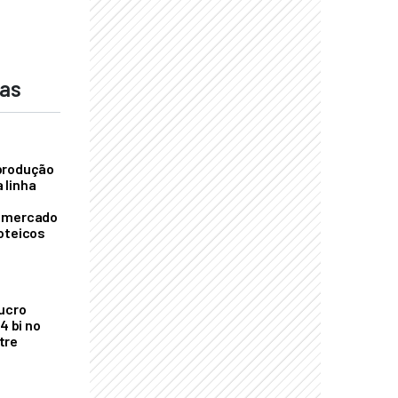
das
produção
 linha
o mercado
oteicos
ucro
4 bi no
tre