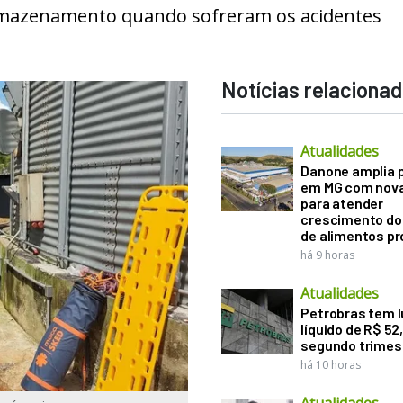
rmazenamento quando sofreram os acidentes
Notícias relaciona
Atualidades
Danone amplia 
em MG com nova
para atender
crescimento d
de alimentos pr
há 9 horas
Atualidades
Petrobras tem l
líquido de R$ 52,
segundo trimes
há 10 horas