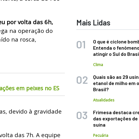
u por volta das 6h,
Mais Lidas
ega na operação do
ído na rosca,
O que é ciclone bom
Entenda o fenômeno
atingir o Sul do Brasi
Clima
Quais são as 29 usi
etanol de milho em 
mações em peixes no ES
Brasil?
Atualidades
as, devido à gravidade
Frimesa destaca cr
das exportações de
suína
volta das 7h. A equipe
Pecuária