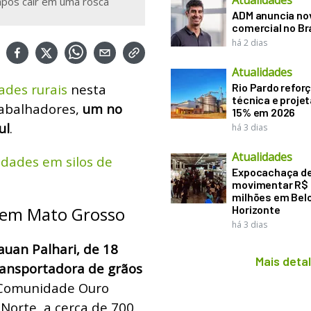
Atualidades
após cair em uma rosca
ADM anuncia nov
comercial no Br
há 2 dias
Atualidades
ades rurais
nesta
Rio Pardo refor
técnica e proje
rabalhadores,
um no
15% em 2026
ul
.
há 3 dias
Atualidades
idades em silos de
Expocachaça d
movimentar R$
milhões em Bel
 em Mato Grosso
Horizonte
há 3 dias
auan Palhari, de 18
Mais deta
ransportadora de grãos
 Comunidade Ouro
Norte, a cerca de 700