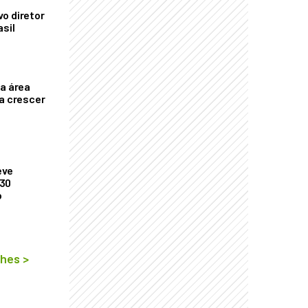
o diretor
asil
ça área
ta crescer
eve
 30
o
lhes
>