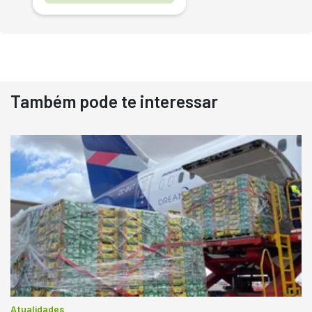
Também pode te interessar
Destaque
Usado
Pá Carregadeira Cat 966
Ano 1987
Londrina
R$
145.000
Consultar
Atualidades