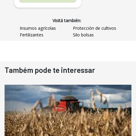
Visitá también:
Insumos agrícolas
Protección de cultivos
Fertilizantes
Silo bolsas
Destaque
Usado
Também pode te interessar
Pá Carregadeira Cat 966
Ano 1987
Londrina
R$
145.000
Consultar