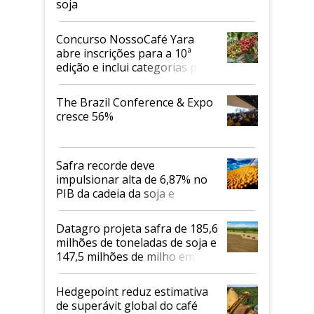
soja
Concurso NossoCafé Yara
abre inscrições para a 10ª
edição e inclui categorias para
cafés Canephora
The Brazil Conference & Expo
cresce 56%
Safra recorde deve
impulsionar alta de 6,87% no
PIB da cadeia da soja e
biodiesel em 2026
Datagro projeta safra de 185,6
milhões de toneladas de soja e
147,5 milhões de milho em
2026/27
Hedgepoint reduz estimativa
de superávit global do café