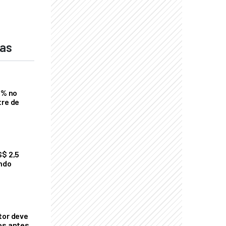
das
2% no
tre de
S$ 2,5
undo
tor deve
os antes