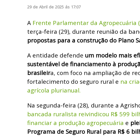
29
de
Abril
de
2025
ás
17:07
A
F
rente Parlamentar da Agropecuária 
terça-feira (29), durante reunião da ba
propostas para a construção do Plano S
A entidade defende
um modelo mais efi
sustentável de financiamento à produç
brasileir
a, com foco na ampliação de rec
fortalecimento do seguro rural e
na cri
agrícola plurianual.
Na segunda-feira (28), durante a Agrish
bancada ruralista reivindicou R$ 599 bi
financiar a produção agropecuária
e
ple
Programa de Seguro Rural para R$ 6 bil