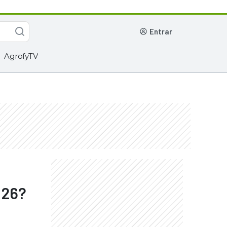
entrar
AgrofyTV
026?