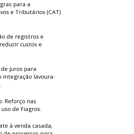
egras para a
os e Tributários (CAT)
ão de registros e
eduzir custos e
 de juros para
 integração lavoura-
.
: Reforço nas
 uso de Fiagros.
ate à venda casada,
ão de processos para