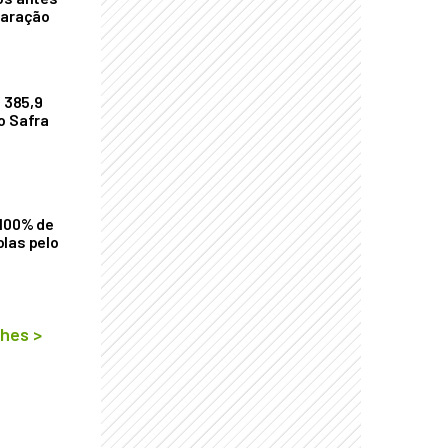
laração
$ 385,9
o Safra
 100% de
las pelo
lhes
>