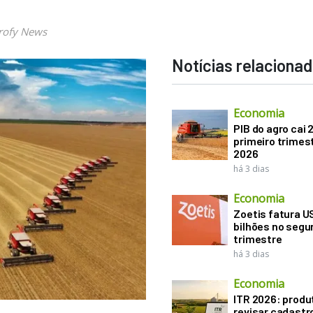
rofy News
Notícias relaciona
Economia
PIB do agro cai 
primeiro trimes
2026
há 3 dias
Economia
Zoetis fatura U
bilhões no seg
trimestre
há 3 dias
Economia
ITR 2026: produ
revisar cadastr