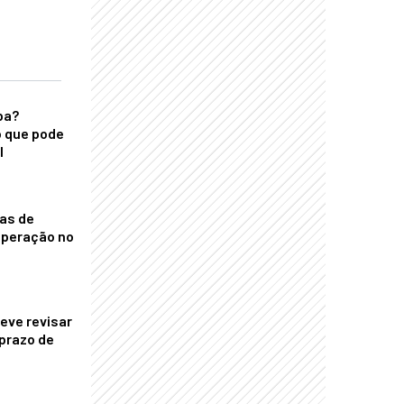
ba?
 que pode
l
nas de
operação no
eve revisar
prazo de