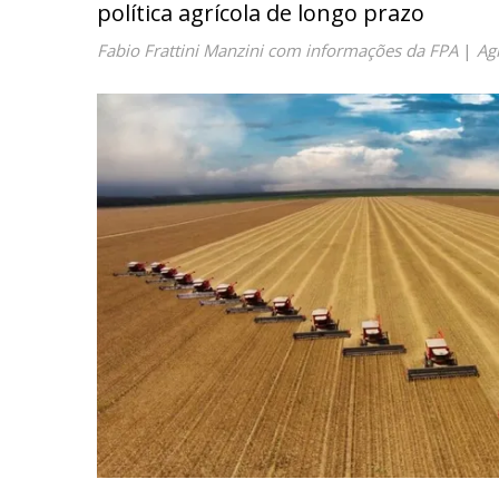
política agrícola de longo prazo
Fabio Frattini Manzini com informações da FPA
|
Ag