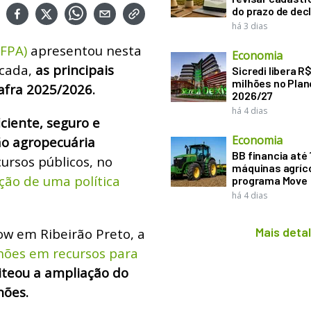
do prazo de dec
há 3 dias
(FPA)
apresentou nesta
Economia
ncada,
as principais
Sicredi libera R
milhões no Plan
afra 2025/2026.
2026/27
há 4 dias
ciente, seguro e
Economia
ão agropecuária
BB financia até
ursos públicos, no
máquinas agríco
ação de uma política
programa Move
há 4 dias
Mais deta
ow em Ribeirão Preto, a
lhões em recursos para
iteou a ampliação do
hões.