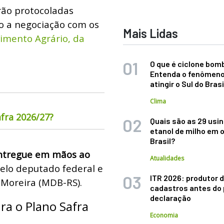
rão protocoladas
o a negociação com os
Mais Lidas
vimento Agrário, da
O que é ciclone bom
Entenda o fenômeno
atingir o Sul do Brasi
Clima
fra 2026/27?
Quais são as 29 usi
etanol de milho em 
Brasil?
entregue em mãos ao
Atualidades
pelo deputado federal e
ITR 2026: produtor d
 Moreira (MDB-RS).
cadastros antes do 
declaração
ra o Plano Safra
Economia