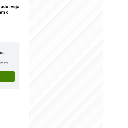
tudo: veja
am o
as
sumate